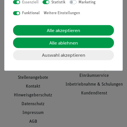
Essenziell
Statistik
Marketing
Nach oben
Funktional
Weitere Einstellungen
Alle akzeptieren
Informationen
Service
Alle ablehnen
Unternehmen
Übersicht Service
Auswahl akzeptieren
Projekte und Lösungen
Beratung & Showroom
Presse
Inventarisierungs- &
Einräumservice
Stellenangebote
Inbetriebnahme & Schulungen
Kontakt
Kundendienst
Hinweisgeberschutz
Datenschutz
Impressum
AGB