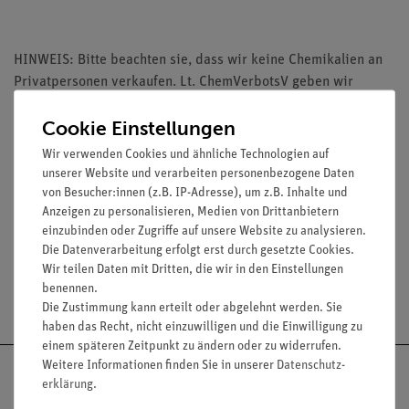
HINWEIS: Bitte beachten sie, dass wir keine Chemikalien an
Privatpersonen verkaufen. Lt. ChemVerbotsV geben wir
Chemikalien nur an Wiederverkäufer, berufsmässige
Cookie Einstellungen
Verwender und öffentliche Forschungs- Untersuchungs und
Lehranstalten ab.
Wir verwenden Cookies und ähnliche Technologien auf
unserer Website und verarbeiten personenbezogene Daten
von Besucher:innen (z.B. IP-Adresse), um z.B. Inhalte und
Anzeigen zu personalisieren, Medien von Drittanbietern
Media / Downloads
einzubinden oder Zugriffe auf unsere Website zu analysieren.
Die Datenverarbeitung erfolgt erst durch gesetzte Cookies.
Wir teilen Daten mit Dritten, die wir in den Einstellungen
benennen.
Versandkostenfrei ab 300,- €
Die Zustimmung kann erteilt oder abgelehnt werden. Sie
haben das Recht, nicht einzuwilligen und die Einwilligung zu
einem späteren Zeitpunkt zu ändern oder zu widerrufen.
Weitere Informationen finden Sie in unserer
Daten­schutz­
erklärung
.