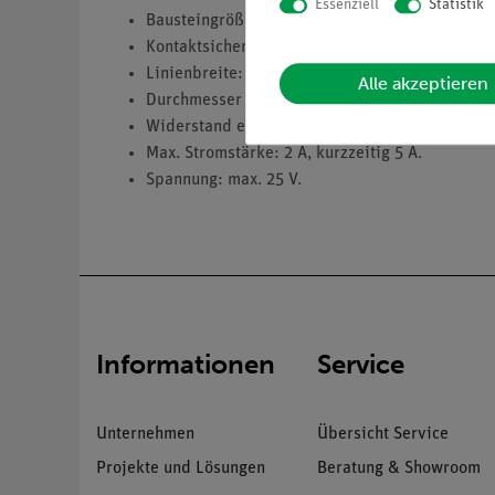
Essenziell
Statistik
Bausteingröße (mm): 82 x 82.
Kontaktsicherheit durch Puzzleverzahnung.
Linienbreite: 4 mm.
Alle akzeptieren
Durchmesser der Kontaktfläche: 2 mm.
Widerstand eines Kontaktes: ca. 0,02 Ohm.
Max. Stromstärke: 2 A, kurzzeitig 5 A.
Spannung: max. 25 V.
Informationen
Service
Unternehmen
Übersicht Service
Projekte und Lösungen
Beratung & Showroom