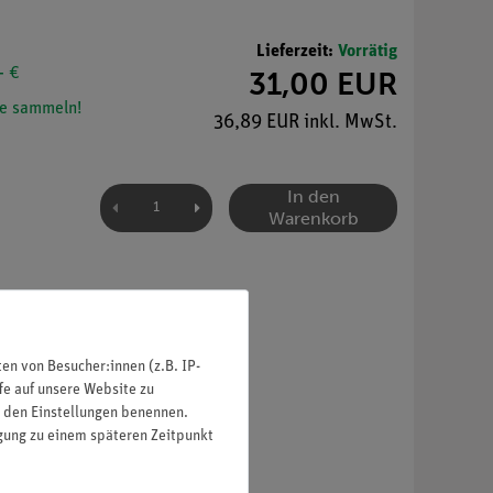
Lieferzeit:
Vorrätig
- €
31,00 EUR
e sammeln!
36,89 EUR inkl. MwSt.
In den
Warenkorb
n von Besucher:innen (z.B. IP-
fe auf unsere Website zu
in den Einstellungen benennen.
igung zu einem späteren Zeitpunkt