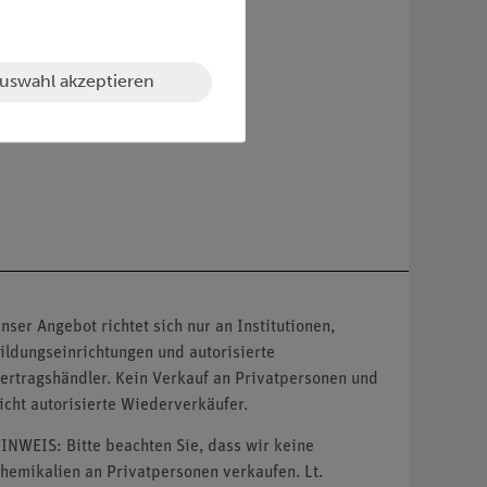
uswahl akzeptieren
nser Angebot richtet sich nur an Institutionen,
ildungseinrichtungen und autorisierte
ertragshändler. Kein Verkauf an Privatpersonen und
icht autorisierte Wiederverkäufer.
INWEIS: Bitte beachten Sie, dass wir keine
hemikalien an Privatpersonen verkaufen. Lt.