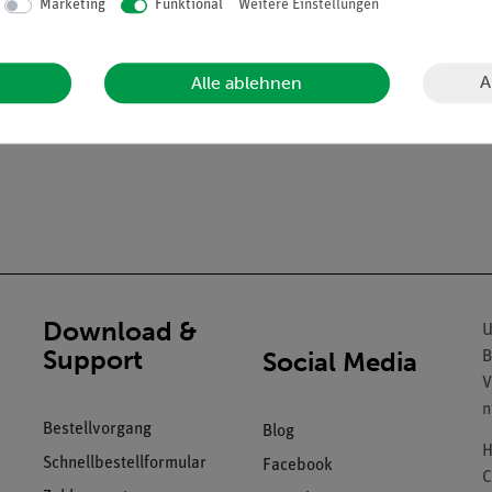
Marketing
Funktional
Weitere Einstellungen
A
Alle ablehnen
Download &
U
Support
Social Media
B
V
n
Bestellvorgang
Blog
H
Schnellbestellformular
Facebook
C