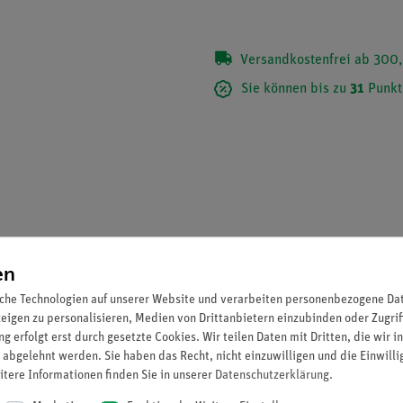
Versandkostenfrei ab 300,
Sie können bis zu
31
Punkt
en
che Technologien auf unserer Website und verarbeiten personenbezogene Date
zeigen zu personalisieren, Medien von Drittanbietern einzubinden oder Zugrif
g erfolgt erst durch gesetzte Cookies. Wir teilen Daten mit Dritten, die wir 
 abgelehnt werden. Sie haben das Recht, nicht einzuwilligen und die Einwill
itere Informationen finden Sie in unserer
Daten­schutz­erklärung
.