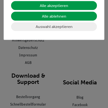
Unternehmen
Übersicht Service
Alle akzeptieren
Projekte und Lösungen
Beratung & Showroom
Alle ablehnen
Presse
Inventarisierungs- &
Einräumservice
Stellenangebote
Auswahl akzeptieren
Inbetriebnahme & Schulungen
Kontakt
Kundendienst
Hinweisgeberschutz
Datenschutz
Impressum
AGB
Download &
Support
Social Media
Bestellvorgang
Blog
Schnellbestellformular
Facebook