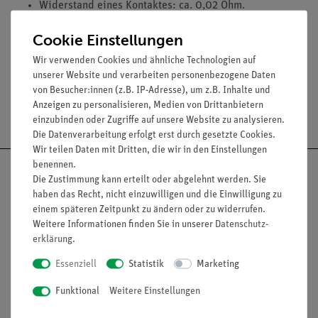
Widerstand eines Kontaktes: ca. 0,02 Ohm.
Max. Stromstärke: 2 A, kurzzeitig 5 A.
Cookie Einstellungen
Spannung: max. 25 V.
Wir verwenden Cookies und ähnliche Technologien auf
unserer Website und verarbeiten personenbezogene Daten
von Besucher:innen (z.B. IP-Adresse), um z.B. Inhalte und
Anzeigen zu personalisieren, Medien von Drittanbietern
Versandkostenfrei ab 300,- €
einzubinden oder Zugriffe auf unsere Website zu analysieren.
Die Datenverarbeitung erfolgt erst durch gesetzte Cookies.
Wir teilen Daten mit Dritten, die wir in den Einstellungen
benennen.
Die Zustimmung kann erteilt oder abgelehnt werden. Sie
haben das Recht, nicht einzuwilligen und die Einwilligung zu
einem späteren Zeitpunkt zu ändern oder zu widerrufen.
Nach oben
Weitere Informationen finden Sie in unserer
Daten­schutz­
erklärung
.
Essenziell
Statistik
Marketing
Informationen
Service
Funktional
Weitere Einstellungen