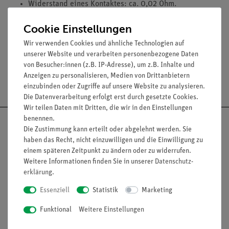
Widerstand eines Kontaktes: ca. 0,02 Ohm.
Max. Stromstärke: 2 A, kurzzeitig 5 A.
Cookie Einstellungen
Spannung: max. 25 V.
Wir verwenden Cookies und ähnliche Technologien auf
unserer Website und verarbeiten personenbezogene Daten
von Besucher:innen (z.B. IP-Adresse), um z.B. Inhalte und
Anzeigen zu personalisieren, Medien von Drittanbietern
Versandkostenfrei ab 300,- €
einzubinden oder Zugriffe auf unsere Website zu analysieren.
Die Datenverarbeitung erfolgt erst durch gesetzte Cookies.
Wir teilen Daten mit Dritten, die wir in den Einstellungen
benennen.
Die Zustimmung kann erteilt oder abgelehnt werden. Sie
haben das Recht, nicht einzuwilligen und die Einwilligung zu
einem späteren Zeitpunkt zu ändern oder zu widerrufen.
Nach oben
Weitere Informationen finden Sie in unserer
Daten­schutz­
erklärung
.
Essenziell
Statistik
Marketing
Informationen
Service
Funktional
Weitere Einstellungen