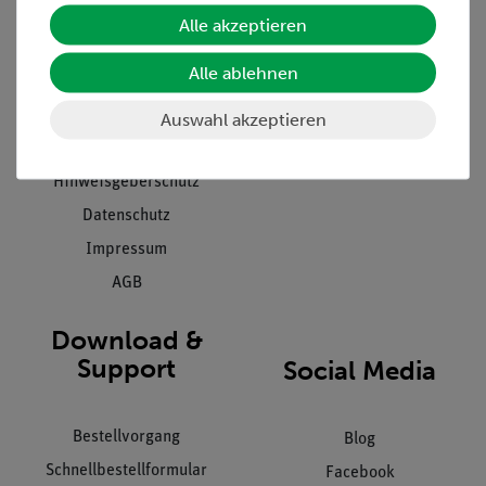
Unternehmen
Übersicht Service
Alle akzeptieren
Projekte und Lösungen
Beratung & Showroom
Alle ablehnen
Presse
Inventarisierungs- &
Einräumservice
Stellenangebote
Auswahl akzeptieren
Inbetriebnahme & Schulungen
Kontakt
Kundendienst
Hinweisgeberschutz
Datenschutz
Impressum
AGB
Download &
Support
Social Media
Bestellvorgang
Blog
Schnellbestellformular
Facebook