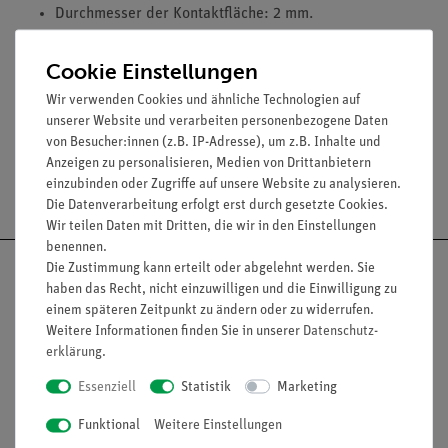
Durchmesser der Kontaktfläche: 2 mm.
Widerstand eines Kontaktes: ca. 0,02 Ohm.
Max. Stromstärke: 2 A, kurzzeitig 5 A.
Cookie Einstellungen
Spannung: max. 25 V.
Wir verwenden Cookies und ähnliche Technologien auf
unserer Website und verarbeiten personenbezogene Daten
von Besucher:innen (z.B. IP-Adresse), um z.B. Inhalte und
Anzeigen zu personalisieren, Medien von Drittanbietern
einzubinden oder Zugriffe auf unsere Website zu analysieren.
Versandkostenfrei ab 300,- €
Die Datenverarbeitung erfolgt erst durch gesetzte Cookies.
Wir teilen Daten mit Dritten, die wir in den Einstellungen
benennen.
Die Zustimmung kann erteilt oder abgelehnt werden. Sie
haben das Recht, nicht einzuwilligen und die Einwilligung zu
einem späteren Zeitpunkt zu ändern oder zu widerrufen.
Weitere Informationen finden Sie in unserer
Daten­schutz­
Nach oben
erklärung
.
Essenziell
Statistik
Marketing
Informationen
Service
Funktional
Weitere Einstellungen