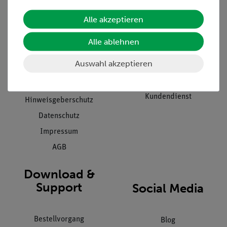
Alle akzeptieren
Unternehmen
Übersicht Service
Projekte und Lösungen
Beratung & Showroom
Alle ablehnen
Presse
Inventarisierungs- &
Auswahl akzeptieren
Einräumservice
Stellenangebote
Inbetriebnahme & Schulungen
Kontakt
Kundendienst
Hinweisgeberschutz
Datenschutz
Impressum
AGB
Download &
Support
Social Media
Bestellvorgang
Blog