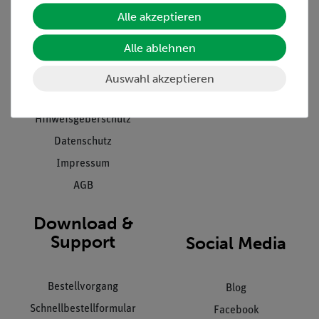
Unternehmen
Übersicht Service
Alle akzeptieren
Projekte und Lösungen
Beratung & Showroom
Alle ablehnen
Presse
Inventarisierungs- &
Einräumservice
Stellenangebote
Auswahl akzeptieren
Inbetriebnahme & Schulungen
Kontakt
Kundendienst
Hinweisgeberschutz
Datenschutz
Impressum
AGB
Download &
Support
Social Media
Bestellvorgang
Blog
Schnellbestellformular
Facebook