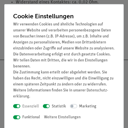
Widerstand eines Kontaktes: ca. 0,02 Ohm.
Max. Stromstärke: 2 A, kurzzeitig 5 A.
Cookie Einstellungen
Spannung: max. 25 V.
Wir verwenden Cookies und ähnliche Technologien auf
unserer Website und verarbeiten personenbezogene Daten
von Besucher:innen (z.B. IP-Adresse), um z.B. Inhalte und
Anzeigen zu personalisieren, Medien von Drittanbietern
Versandkostenfrei ab 300,- €
einzubinden oder Zugriffe auf unsere Website zu analysieren.
Die Datenverarbeitung erfolgt erst durch gesetzte Cookies.
Wir teilen Daten mit Dritten, die wir in den Einstellungen
benennen.
Die Zustimmung kann erteilt oder abgelehnt werden. Sie
haben das Recht, nicht einzuwilligen und die Einwilligung zu
einem späteren Zeitpunkt zu ändern oder zu widerrufen.
Nach oben
Weitere Informationen finden Sie in unserer
Daten­schutz­
erklärung
.
Essenziell
Statistik
Marketing
Informationen
Service
Funktional
Weitere Einstellungen