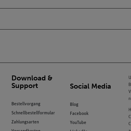
Download &
U
Support
Social Media
B
V
n
Bestellvorgang
Blog
H
Schnellbestellformular
Facebook
C
Zahlungsarten
YouTube
C