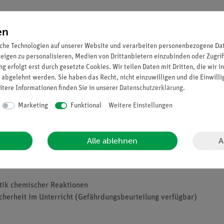
windigkeit u.a. abhängig von Reaktionstemperatur und Konzentratio
en
hen Einflussgrößen auf die Reaktionsgeschwindigkeit. Allgemein gi
echende Reaktion ab. Bei einfachen Reaktionen (erster Ordnung) ist
che Technologien auf unserer Website und verarbeiten personenbezogene Date
zeigen zu personalisieren, Medien von Drittanbietern einzubinden oder Zugrif
g erfolgt erst durch gesetzte Cookies. Wir teilen Daten mit Dritten, die wir 
windigkeit der sogenannten Landolt-Reaktion bei unterschiedliche
 abgelehnt werden. Sie haben das Recht, nicht einzuwilligen und die Einwill
h verzögerte Bildung von Iod aus Iodsäure und schwefliger Säure.
itere Informationen finden Sie in unserer
Daten­schutz­erklärung
.
ne Reaktion umso schneller abläuft, je höher die Stoffkonzentratio
Marketing
Funktional
Weitere Einstellungen
g zwischen Konzentration und Reaktionsgeschwindigkeit besteht. W
ert.
A
Alle ablehnen
etik chemischer Reaktionen
cherheit im Unterricht (Gefährdungsbeurteilung verfügbar)