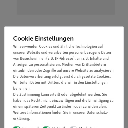
Lieferumfang
Cookie Einstellungen
Wir verwenden Cookies und ähnliche Technologien auf
unserer Website und verarbeiten personenbezogene Daten
Bechergläser, Boro, hohe
46027-
3
von Besucher:innen (z.B. IP-Adresse), um z.B. Inhalte und
Form, diverse Größen
00
Anzeigen zu personalisieren, Medien von Drittanbietern
einzubinden oder Zugriffe auf unsere Website zu analysieren.
Bechergläser, Boro, hohe
46029-
2
Die Datenverarbeitung erfolgt erst durch gesetzte Cookies.
Form, diverse Größen
00
Wir teilen Daten mit Dritten, die wir in den Einstellungen
benennen.
Bechergläser, Boro, hohe
46033-
2
Die Zustimmung kann erteilt oder abgelehnt werden. Sie
Form, diverse Größen
00
haben das Recht, nicht einzuwilligen und die Einwilligung zu
einem späteren Zeitpunkt zu ändern oder zu widerrufen.
Messzylinder, Boro,
36627-
1
Weitere Informationen finden Sie in unserer
Daten­schutz­
erklärung
.
diverse Größen
00