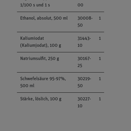
1/100 s und 1 s
00
Ethanol, absolut, 500 ml
30008-
1
50
Kaliumiodat
31443-
1
(Kaliumjodat), 100 g
10
Natriumsulfit, 250 g
30167-
1
25
Schwefelsäure 95-97%,
30219-
1
500 ml
50
Stärke, löslich, 100 g
30227-
1
10