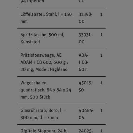
94 Pipetten
00
Löffelspatel, Stahl, l = 150
33398-
1
mm
00
Spritzflasche, 500 ml,
33931-
1
Kunststoff
00
Präzisionswaage, AE
ADA-
1
ADAM HCB 602, 600 g :
HCB-
20 mg, Modell Highland
602
Wägeschalen,
45019-
1
quadratisch, 84 x 84 x 24
50
mm, 500 Stück
Glasrührstab, Boro, l =
40485-
1
300 mm, d = 7 mm
05
Digitale Stoppuhr, 24 h,
24025-
1