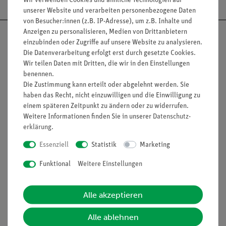
unserer Website und verarbeiten personenbezogene Daten
von Besucher:innen (z.B. IP-Adresse), um z.B. Inhalte und
Anzeigen zu personalisieren, Medien von Drittanbietern
einzubinden oder Zugriffe auf unsere Website zu analysieren.
Die Datenverarbeitung erfolgt erst durch gesetzte Cookies.
Wir teilen Daten mit Dritten, die wir in den Einstellungen
Nach oben
benennen.
Die Zustimmung kann erteilt oder abgelehnt werden. Sie
haben das Recht, nicht einzuwilligen und die Einwilligung zu
einem späteren Zeitpunkt zu ändern oder zu widerrufen.
Informationen
Service
Weitere Informationen finden Sie in unserer
Daten­schutz­
erklärung
.
Essenziell
Statistik
Marketing
Unternehmen
Übersicht Service
Projekte und Lösungen
Beratung & Showroom
Funktional
Weitere Einstellungen
Presse
Inventarisierungs- &
Einräumservice
Stellenangebote
Alle akzeptieren
Inbetriebnahme & Schulungen
Kontakt
Alle ablehnen
Kundendienst
Hinweisgeberschutz