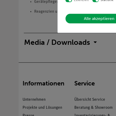
Essenziell
Statistik
Gerätepflege: Schützt empfindliche Geräte und
Reagenzien und Lösungen: Stellt sicher, dass 
Alle akzeptieren
Media / Downloads
Informationen
Service
Unternehmen
Übersicht Service
Projekte und Lösungen
Beratung & Showroom
Presse
Inventarisierungs- &