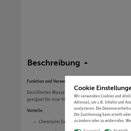
Beschreibung
Funktion und Verwendung
Cookie Einstellung
Destilliertes Wasser ist ein unverzichtbares Element
Wir verwenden Cookies und ähnli
geeignet für eine Vielzahl von Anwendungen in den F
Adresse), um z.B. Inhalte und An
analysieren. Die Datenverarbeitun
Vorteile
Die Zustimmung kann erteilt oder
zu ändern oder zu widerrufen. We
Chemische Experimente: Verhindert die Beeinf