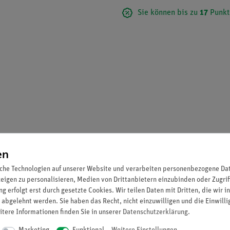
Sie können bis zu
17
Punkt
en
 für präzise und zuverlässige naturwissenschaftliche Experimente 
che Technologien auf unserer Website und verarbeiten personenbezogene Date
ächern Chemie, Biologie und Physik.
zeigen zu personalisieren, Medien von Drittanbietern einzubinden oder Zugrif
g erfolgt erst durch gesetzte Cookies. Wir teilen Daten mit Dritten, die wir 
 abgelehnt werden. Sie haben das Recht, nicht einzuwilligen und die Einwill
itere Informationen finden Sie in unserer
Daten­schutz­erklärung
.
lussung von Ergebnissen durch Mineralien oder Verunreinigungen.