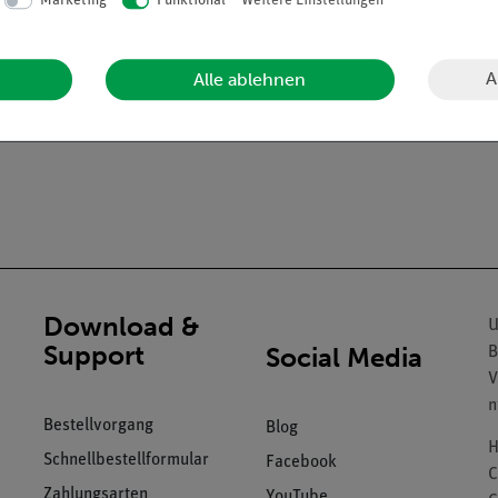
Marketing
Funktional
Weitere Einstellungen
 Instrumente vor Ablagerungen und Korrosion.
keine zusätzlichen Substanzen die Ergebnisse von Experimenten verf
A
Alle ablehnen
Download &
U
Support
Social Media
B
V
n
Bestellvorgang
Blog
H
Schnellbestellformular
Facebook
C
Zahlungsarten
YouTube