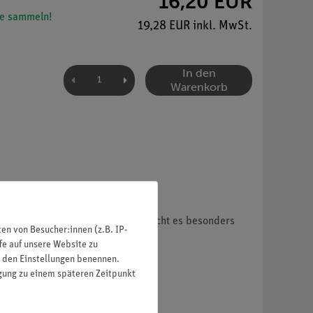
16,20 EUR
e sammeln!
19,28 EUR inkl. MwSt.
In den
Warenkorb
in Schulen. Diese hohe Reinheit macht es besonders
n von Besucher:innen (z.B. IP-
fe auf unsere Website zu
in den Einstellungen benennen.
igung zu einem späteren Zeitpunkt