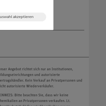
älschen.
uswahl akzeptieren
nser Angebot richtet sich nur an Institutionen,
ildungseinrichtungen und autorisierte
ertragshändler. Kein Verkauf an Privatpersonen und
icht autorisierte Wiederverkäufer.
INWEIS: Bitte beachten Sie, dass wir keine
hemikalien an Privatpersonen verkaufen. Lt.