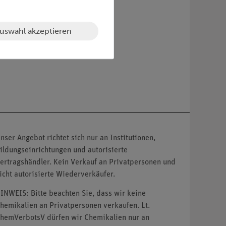
uswahl akzeptieren
nser Angebot richtet sich nur an Institutionen,
ildungseinrichtungen und autorisierte
ertragshändler. Kein Verkauf an Privatpersonen und
icht autorisierte Wiederverkäufer.
INWEIS: Bitte beachten Sie, dass wir keine
hemikalien an Privatpersonen verkaufen. Lt.
hemVerbotsV dürfen wir Chemikalien nur an