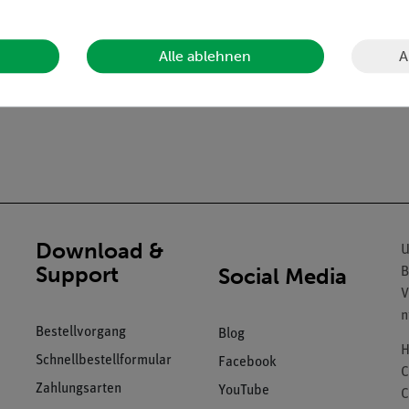
A
Alle ablehnen
 und Ausguss
Download &
U
Support
Social Media
B
V
n
Bestellvorgang
Blog
H
Schnellbestellformular
Facebook
C
Zahlungsarten
YouTube
C