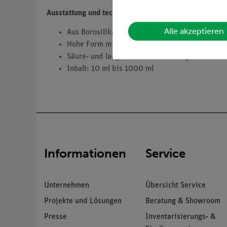
Ausstattung und technische Daten
Alle akzeptieren
Aus Borosilikatglas 3.3
Hohe Form mit angeschmolzenem Sechskantfuß
Säure- und laugenfeste Graduierung.
Inhalt: 10 ml bis 1000 ml
Informationen
Service
Unternehmen
Übersicht Service
Projekte und Lösungen
Beratung & Showroom
Presse
Inventarisierungs- &