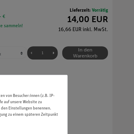
Lieferzeit:
Vorrätig
- €
14,00 EUR
e sammeln!
16,66 EUR inkl. MwSt.
In den
Warenkorb
n von Besucher:innen (z.B. IP-
fe auf unsere Website zu
in den Einstellungen benennen.
igung zu einem späteren Zeitpunkt