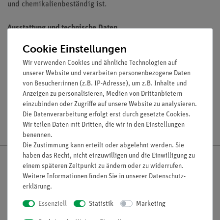
und chemikalienbeständig ist.
Ausstattung und technische Daten
Cookie Einstellungen
Inhalt: 50 ml bis 5000 ml
Material: Borosilikatglas 3.3
Wir verwenden Cookies und ähnliche Technologien auf
Hohe Form, Teilung und Ausguss
unserer Website und verarbeiten personenbezogene Daten
von Besucher:innen (z.B. IP-Adresse), um z.B. Inhalte und
Anzeigen zu personalisieren, Medien von Drittanbietern
einzubinden oder Zugriffe auf unsere Website zu analysieren.
Die Datenverarbeitung erfolgt erst durch gesetzte Cookies.
Versandkostenfrei ab 300,- €
Wir teilen Daten mit Dritten, die wir in den Einstellungen
benennen.
Die Zustimmung kann erteilt oder abgelehnt werden. Sie
haben das Recht, nicht einzuwilligen und die Einwilligung zu
einem späteren Zeitpunkt zu ändern oder zu widerrufen.
Weitere Informationen finden Sie in unserer
Daten­schutz­
erklärung
.
Nach oben
Essenziell
Statistik
Marketing