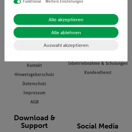
Funktional
Weitere Einstellungen
Informationen
Service
Alle akzeptieren
Unternehmen
Übersicht Service
Alle ablehnen
Projekte und Lösungen
Beratung & Showroom
Auswahl akzeptieren
Presse
Inventarisierungs- &
Einräumservice
Stellenangebote
Inbetriebnahme & Schulungen
Kontakt
Kundendienst
Hinweisgeberschutz
Datenschutz
Impressum
AGB
Download &
Support
Social Media