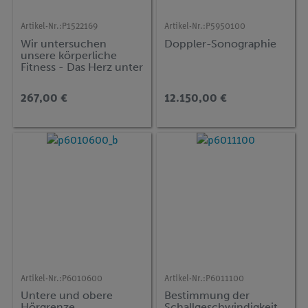
Artikel-Nr.:
P1522169
Artikel-Nr.:
P5950100
Wir untersuchen
Doppler-Sonographie
unsere körperliche
Fitness - Das Herz unter
Belastung mit Cobra
SMARTsense
267,00 €
12.150,00 €
Artikel-Nr.:
P6010600
Artikel-Nr.:
P6011100
Untere und obere
Bestimmung der
Hörgrenze
Schallgeschwindigkeit