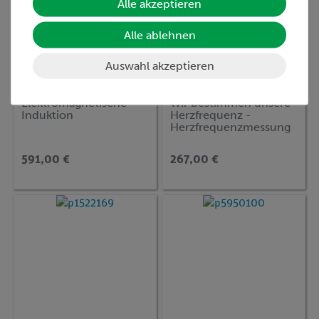
Alle akzeptieren
Alle ablehnen
Auswahl akzeptieren
Artikel-Nr.:
P6006600
Artikel-Nr.:
P1522069
Elektromagnetische
Wir bestimmen unsere
Induktion
Herzfrequenz -
Herzfrequenzmessung
mit Cobra SMARTsense
591,00 €
267,00 €