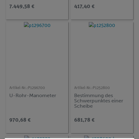
Abbildungsmaßstab -
7.449,58 €
417,40 €
HEX
Artikel-Nr.:
P1296700
Artikel-Nr.:
P1252800
U-Rohr-Manometer
Bestimmung des
Schwerpunktes einer
Scheibe
970,68 €
681,78 €