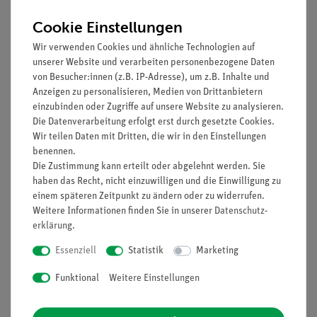
Cookie Einstellungen
Wir verwenden Cookies und ähnliche Technologien auf
unserer Website und verarbeiten personenbezogene Daten
von Besucher:innen (z.B. IP-Adresse), um z.B. Inhalte und
Anzeigen zu personalisieren, Medien von Drittanbietern
einzubinden oder Zugriffe auf unsere Website zu analysieren.
Die Datenverarbeitung erfolgt erst durch gesetzte Cookies.
Wir teilen Daten mit Dritten, die wir in den Einstellungen
Artikel-Nr.:
P1429302
Artikel-Nr.:
P1308600
benennen.
Dampfdruck und
Modellversuch zur
Die Zustimmung kann erteilt oder abgelehnt werden. Sie
Luftdruck (mit
fraktionierten
haben das Recht, nicht einzuwilligen und die Einwilligung zu
Stativmaterial)
Erdöldestillation
einem späteren Zeitpunkt zu ändern oder zu widerrufen.
Weitere Informationen finden Sie in unserer
Daten­schutz­
226,40 €
3.658,18 €
erklärung
.
Essenziell
Statistik
Marketing
Funktional
Weitere Einstellungen