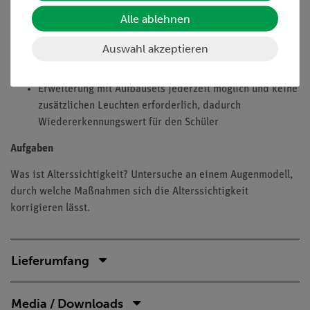
Vorteile
Alle ablehnen
Multifunktionale Schülerleuchte - All-in-one: Nutzbar für
Auswahl akzeptieren
Grundlagen der geometrischen Optik auf dem Tisch,
Farbmischung und auf der optischen Bank
Erweiterung mit Aufbausets jederzeit möglich und keine
zusätzlichen Leuchten erforderlich, dadurch
Wiedererkennungswert für den Schüler
Aufgaben
Was ist Alterssichtigkeit? Untersuche an einem Augenmodell,
durch welche Maßnahmen sich die Alterssichtigkeit
korrigieren lässt.
Lieferumfang
Media / Downloads