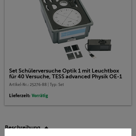
Set Schülerversuche Optik 1 mit Leuchtbox
für 40 Versuche, TESS advanced Physik OE-1
Artikel-Nr.: 25276-88 | Typ: Set
Lieferzeit:
Vorrätig
Beschreibung