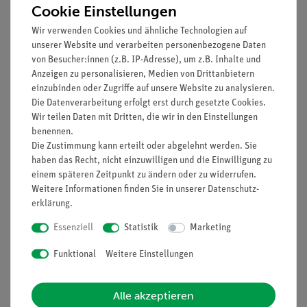
Cookie Einstellungen
Prinzip
Wir verwenden Cookies und ähnliche Technologien auf
unserer Website und verarbeiten personenbezogene Daten
Die Schüler sollen mit diesem Versuch ihre Kenntnisse über
von Besucher:innen (z.B. IP-Adresse), um z.B. Inhalte und
den Lichtweg im menschlichen Auge und über die
Anzeigen zu personalisieren, Medien von Drittanbietern
Akkommodation des Auges für nahe und entfernte
einzubinden oder Zugriffe auf unsere Website zu analysieren.
Gegenstände wiederholen. Aus der Beobachtung der nicht
Die Datenverarbeitung erfolgt erst durch gesetzte Cookies.
ausreichenden Akkommodation für divergent auf ein
Wir teilen Daten mit Dritten, die wir in den Einstellungen
Augenmodell einfallendes Licht und damit der sich
benennen.
ergebenden Notwendigkeit der Korrektur mit Hilfe einer
Die Zustimmung kann erteilt oder abgelehnt werden. Sie
haben das Recht, nicht einzuwilligen und die Einwilligung zu
Konvexlinse sollen sie Schlussfolgerungen hinsichtlich der
einem späteren Zeitpunkt zu ändern oder zu widerrufen.
Erscheinung der Alterssichtigkeit ziehen. Der Versuch
Weitere Informationen finden Sie in unserer
Daten­schutz­
vermittelt das Verständnis, warum ältere Menschen sehr oft
erklärung
.
zum nahen Sehen eine Brille benötigen. Damit ist eine
Essenziell
Statistik
Marketing
Abgrenzung von der durch fehlerhaften Aufbau des Auges
bedingten Kurz- und Weitsichtigkeit möglich. Der Versuch ist
Funktional
Weitere Einstellungen
anspruchsvoll hinsichtlich der Fähigkeiten und Fertigkeiten,
insbesondere durch die notwendige Abstraktion vom ebenen
Modell auf das wirkliche Auge.
Alle akzeptieren