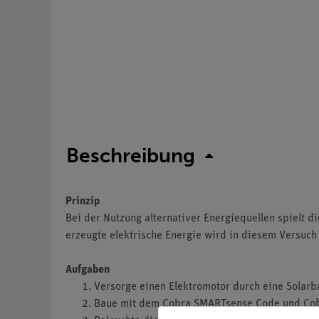
Beschreibung
Prinzip
Bei der Nutzung alternativer Energiequellen spielt di
erzeugte elektrische Energie wird in diesem Versuch 
Aufgaben
Versorge einen Elektromotor durch eine Solarba
Baue mit dem Cobra SMARTsense Code und Cobr