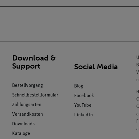
Download &
U
Support
Social Media
B
V
n
Bestellvorgang
Blog
H
Schnellbestellformular
Facebook
C
Zahlungsarten
YouTube
C
a
Versandkosten
LinkedIn
F
Downloads
a
Kataloge