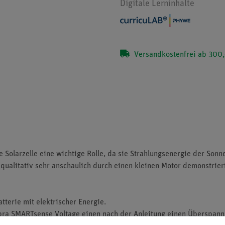
Digitale Lerninhalte
Versandkostenfrei ab 300,
e Solarzelle eine wichtige Rolle, da sie Strahlungsenergie der Sonn
qualitativ sehr anschaulich durch einen kleinen Motor demonstrier
tterie mit elektrischer Energie.
a SMARTsense Voltage einen nach der Anleitung einen Überspannu