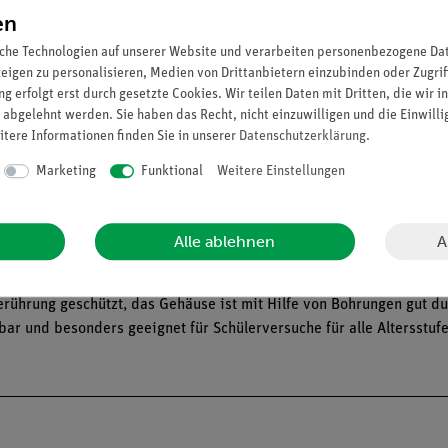
ch die Lichtintensität (Helligkeit) auf die Motorfrequenz auswirkt.
en
che Technologien auf unserer Website und verarbeiten personenbezogene Date
zeigen zu personalisieren, Medien von Drittanbietern einzubinden oder Zugrif
g erfolgt erst durch gesetzte Cookies. Wir teilen Daten mit Dritten, die wir 
larenergie in elektrische Energie untersucht. Dabei sollen sie au
 abgelehnt werden. Sie haben das Recht, nicht einzuwilligen und die Einwill
itere Informationen finden Sie in unserer
Daten­schutz­erklärung
.
traut gemacht werden.
Marketing
Funktional
Weitere Einstellungen
ammiersprache Scratch oder mit einer Triggerfunktion.
A
Alle ablehnen
re Bausteine
Tsense für den Unterricht an Schulen und Hochschulen.
rührung geschützt, das Gehäuse ist mit Hilfe von Bohrungen gut dur
zbar und besonders geeignet für Schülerversuche für alle Altersstu