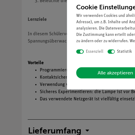
Beleuchte die Solarzelle und untersuche, wie si
Cookie Einstellung
Wir verwenden Cookies und ähnli
Lernziele
Adresse), um z.B. Inhalte und An
analysieren. Die Datenverarbeitun
In diesem Schülerversuch wird die Umwandlung von So
Die Zustimmung kann erteilt oder
zu ändern oder zu widerrufen. We
Spannungsüberwachung und Schaltung von Relais ver
Essenziell
Statistik
Vorteile
Programmierung des Code Aktors mit der Progr
Alle akzeptieren
Kontaktsicherheit durch puzzelartig verzahnba
Verwendung von Standardse
nsoren Cobra SMAR
Sicheres Experimentieren: die Lampe ist vor Be
Das verwendete Netzgerät ist
vielfältig einset
Lieferumfang