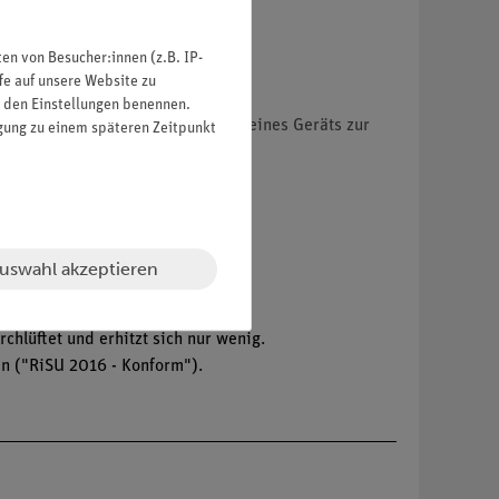
n von Besucher:innen (z.B. IP-
fe auf unsere Website zu
in den Einstellungen benennen.
ch mit einfacher Programmierung eines Geräts zur
igung zu einem späteren Zeitpunkt
uswahl akzeptieren
chlüftet und erhitzt sich nur wenig.
fen ("RiSU 2016 - Konform").