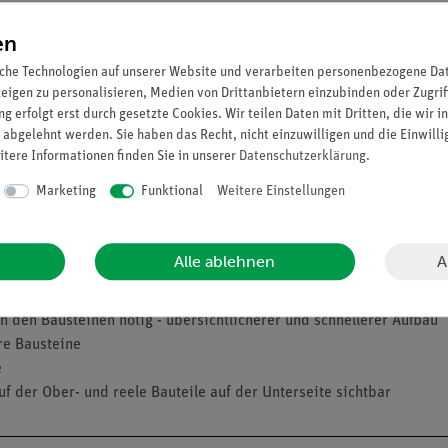
t angelegt. Der Draht liegt in einem Wassertrog und erwärmt diese
en
untersuchen die Lernenden die Umwandlung von elektrischer Energ
che Technologien auf unserer Website und verarbeiten personenbezogene Date
zeigen zu personalisieren, Medien von Drittanbietern einzubinden oder Zugrif
g erfolgt erst durch gesetzte Cookies. Wir teilen Daten mit Dritten, die wir 
odell auf.
 abgelehnt werden. Sie haben das Recht, nicht einzuwilligen und die Einwill
gie um.
itere Informationen finden Sie in unserer
Daten­schutz­erklärung
.
Marketing
Funktional
Weitere Einstellungen
 elektrischer Energie in Wärme zu fördern und die Formel für elekt
men oder die Energiebilanz behandelt.
A
Alle ablehnen
 den Bausteinen nötig - übersichtlicherer und schnellerer Aufbau
re Bausteine
e
uf der Ober- und reele Bauteile auf der Unterseite sichtbar