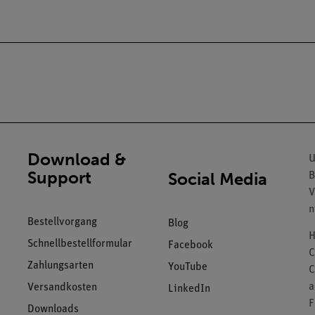
Download &
U
Support
Social Media
B
V
n
Bestellvorgang
Blog
H
Schnellbestellformular
Facebook
C
Zahlungsarten
YouTube
C
a
Versandkosten
LinkedIn
F
Downloads