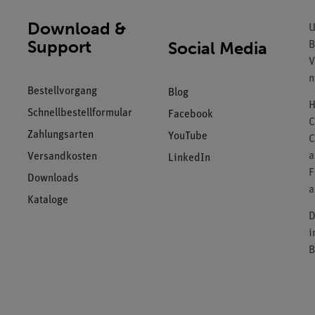
Download &
U
Support
Social Media
B
V
n
Bestellvorgang
Blog
H
Schnellbestellformular
Facebook
C
Zahlungsarten
YouTube
C
a
Versandkosten
LinkedIn
F
Downloads
a
Kataloge
D
i
B