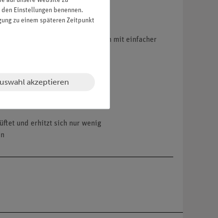
fe auf unsere Website zu
in den Einstellungen benennen.
igung zu einem späteren Zeitpunkt
speichern. Dabei sollen sie auch mit einfacher
uswahl akzeptieren
lichen Unterricht
ftet und erhitzt sich nur wenig
en