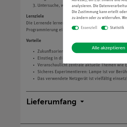
Adresse), um z.B. Inhalte und An
Untersuche, wie sich die Lichtintensität auf di
analysieren. Die Datenverarbeitun
Die Zustimmung kann erteilt oder
Lernziele
zu ändern oder zu widerrufen. We
Die Lernende lernen die Methode von Pumpspeicherkr
Essenziell
Statistik
Programmierung eines Geräts zur Stromüberwachung 
Vorteile
Alle akzeptieren
Zukunftsorientiert unterrichten: Einbindung v
Einstieg in die Programmierung mit Hilfe des
Veranschaulicht zentrale aktuelle Themen wie
Sicheres Experimentieren: Lampe ist vor Berühr
Das verwendete Netzgerät ist vielfältig einsetz
Lieferumfang