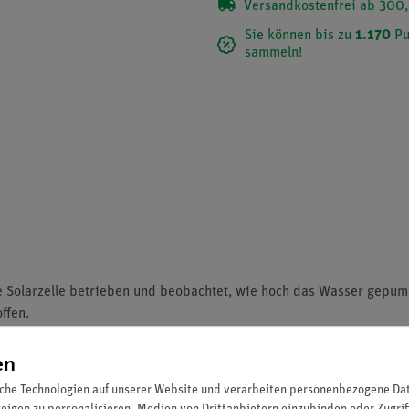
Versandkostenfrei ab 300,
Sie können bis zu
1.170
Pu
sammeln!
 Solarzelle betrieben und beobachtet, wie hoch das Wasser gepu
ffen.
en
s einer Solarbatterie.
che Technologien auf unserer Website und verarbeiten personenbezogene Date
mit dieser den Strom überwacht.