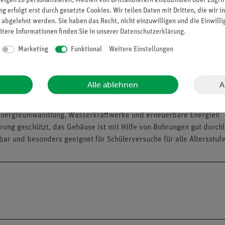
zeigen zu personalisieren, Medien von Drittanbietern einzubinden oder Zugrif
e Pumpleistung auswirkt.
g erfolgt erst durch gesetzte Cookies. Wir teilen Daten mit Dritten, die wir 
 abgelehnt werden. Sie haben das Recht, nicht einzuwilligen und die Einwill
itere Informationen finden Sie in unserer
Daten­schutz­erklärung
.
aftwerken kennen, welche es ermöglichen erneuerbare Energien zu 
Marketing
Funktional
Weitere Einstellungen
und Schaltung von Relais vertraut gemacht werden.
A
Alle ablehnen
on Sensoren (Cobra SMARTsense) in den digitalen naturwissenschaft
 Cobra SMARTsense Code
 Energieumwandlung, Wasserkraftwerke und erneuerbare Energien
ung geschützt, das Gehäuse ist mit Hilfe von Bohrungen gut durchlü
bar und besonders geeignet für Schülerversuche für alle Altersstuf