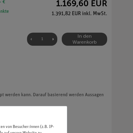
1.169,60 EUR
- €
nkte
1.391,82 EUR inkl. MwSt.
In den
Warenkorb
mpt werden kann. Darauf basierend werden Aussagen
n von Besucher:innen (z.B. IP-