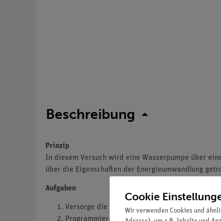
Beschreibung
Prinzip
In diesem Versuch wird eine Wasserpumpe über eine
über die Eigenschaften der Energieumwandlung getro
Aufgaben
Cookie Einstellung
Versorge die Pumpe mit elektrischer Energie au
Wir verwenden Cookies und ähnli
Programmiere den Cobra SMARTsense Code, da