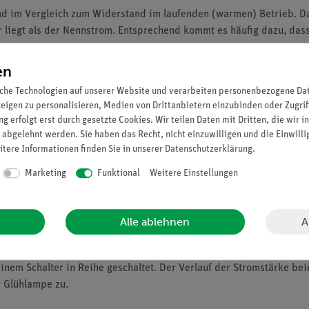
nd im Vergleich zum Widerstand im laufenden (warmen) Betrieb. D
 liegt als der Nennstrom. Entsprechend kommt es häufig dazu, das
en
che Technologien auf unserer Website und verarbeiten personenbezogene Date
itete Versuchsbeschreibung (Alltagsbezug etc.) inkl. Protokollfrag
zeigen zu personalisieren, Medien von Drittanbietern einzubinden oder Zugrif
 den digitalen naturwissenschaftlichen Unterricht mit Tablets oder
g erfolgt erst durch gesetzte Cookies. Wir teilen Daten mit Dritten, die wir 
tzung der intuitiven measureAPP.
 abgelehnt werden. Sie haben das Recht, nicht einzuwilligen und die Einwill
itere Informationen finden Sie in unserer
Daten­schutz­erklärung
.
 den Bausteinen nötig - übersichtlicherer und schnellerer Aufbau
Marketing
Funktional
Weitere Einstellungen
re Bausteine
e
uf der Ober- und reele Bauteile auf der Unterseite sichtbar
A
Alle ablehnen
em Schalter in Reihe geschaltet. Der Verlauf der Stromstärke bei
r Glühlampe zu.