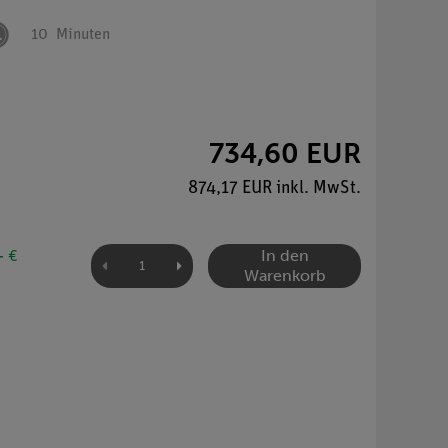
10
Minuten
734,60 EUR
874,17 EUR inkl. MwSt.
In den
- €
Warenkorb