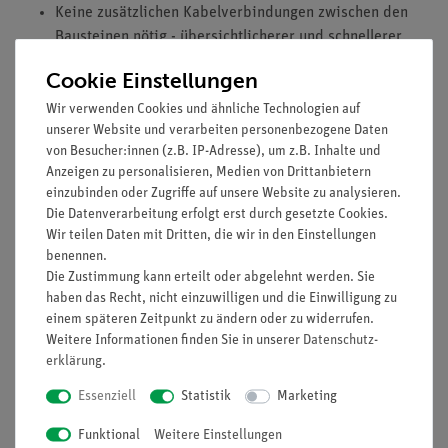
Keine zusätzlichen Kabelverbindungen zwischen den
Bausteinen nötig - übersichtlicherer und schnellerer
Aufbau
Cookie Einstellungen
Kontaktsicherheit durch puzzelartig verzahnbare
Bausteine
Wir verwenden Cookies und ähnliche Technologien auf
unserer Website und verarbeiten personenbezogene Daten
Hartvergoldete, korrosionsbeständige Kontakte
von Besucher:innen (z.B. IP-Adresse), um z.B. Inhalte und
Doppelter Lernerfolg: Elektrischer Schaltplan auf der
Anzeigen zu personalisieren, Medien von Drittanbietern
Ober- und reele Bauteile auf der Unterseite sichtbar
einzubinden oder Zugriffe auf unsere Website zu analysieren.
Die Datenverarbeitung erfolgt erst durch gesetzte Cookies.
Aufgaben
Wir teilen Daten mit Dritten, die wir in den Einstellungen
benennen.
Untersuche, wie der Widerstandswert R eines Drahtes mit
Die Zustimmung kann erteilt oder abgelehnt werden. Sie
dessen Länge L und Querschnittsfläche A zusammenhängt.
haben das Recht, nicht einzuwilligen und die Einwilligung zu
Lernziele
einem späteren Zeitpunkt zu ändern oder zu widerrufen.
Weitere Informationen finden Sie in unserer
Daten­schutz­
Die Schüler sollen anhand der von ihnen ermittelten
erklärung
.
Messwerte die Zusammenhänge zwischen dem Widerstand
Essenziell
Statistik
Marketing
eines Drahtes R und dessen Länge L und Querschnitt A
erkennen: R ∼ L/A.
Funktional
Weitere Einstellungen