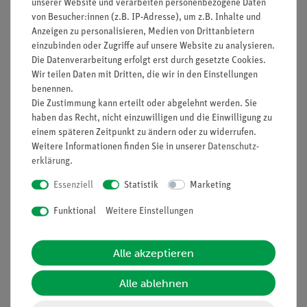
unserer Website und verarbeiten personenbezogene Daten
beiden Leiter.
von Besucher:innen (z.B. IP-Adresse), um z.B. Inhalte und
Lernziele
Anzeigen zu personalisieren, Medien von Drittanbietern
einzubinden oder Zugriffe auf unsere Website zu analysieren.
Maxwell-Gleichungen
Die Datenverarbeitung erfolgt erst durch gesetzte Cookies.
Magnetischer Fluss
Wir teilen Daten mit Dritten, die wir in den Einstellungen
Induktion
benennen.
Die Zustimmung kann erteilt oder abgelehnt werden. Sie
Überlagerung von Magnetfeldern
haben das Recht, nicht einzuwilligen und die Einwilligung zu
Gleichstrom
einem späteren Zeitpunkt zu ändern oder zu widerrufen.
Weitere Informationen finden Sie in unserer
Daten­schutz­
erklärung
.
Lieferumfang
Essenziell
Statistik
Marketing
Funktional
Weitere Einstellungen
Media / Downloads
Alle akzeptieren
Versandkostenfrei ab 300,- €
Alle ablehnen