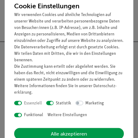
Cookie Einstellungen
Wir verwenden Cookies und ähnliche Technologien auf
unserer Website und verarbeiten personenbezogene Daten
Versandkostenfrei ab 300,- €
von Besucher:innen (z.B. IP-Adresse), um z.B. Inhalte und
Anzeigen zu personalisieren, Medien von Drittanbietern
einzubinden oder Zugriffe auf unsere Website zu analysieren.
Die Datenverarbeitung erfolgt erst durch gesetzte Cookies.
Wir teilen Daten mit Dritten, die wir in den Einstellungen
benennen.
Die Zustimmung kann erteilt oder abgelehnt werden. Sie
Nach oben
haben das Recht, nicht einzuwilligen und die Einwilligung zu
einem späteren Zeitpunkt zu ändern oder zu widerrufen.
Weitere Informationen finden Sie in unserer
Daten­schutz­
erklärung
.
Informationen
Service
Essenziell
Statistik
Marketing
Funktional
Weitere Einstellungen
Unternehmen
Übersicht Service
Projekte und Lösungen
Beratung & Showroom
Alle akzeptieren