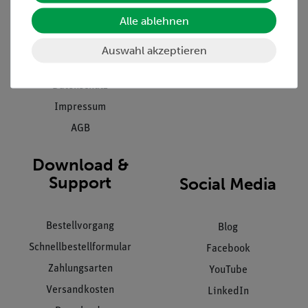
Presse
Inventarisierungs- &
Einräumservice
Alle ablehnen
Stellenangebote
Inbetriebnahme & Schulungen
Kontakt
Auswahl akzeptieren
Kundendienst
Hinweisgeberschutz
Datenschutz
Impressum
AGB
Download &
Support
Social Media
Bestellvorgang
Blog
Schnellbestellformular
Facebook
Zahlungsarten
YouTube
Versandkosten
LinkedIn