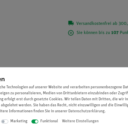
Versandkostenfrei ab 300,
Sie können bis zu
107
Punk
en
che Technologien auf unserer Website und verarbeiten personenbezogene Date
zeigen zu personalisieren, Medien von Drittanbietern einzubinden oder Zugrif
g erfolgt erst durch gesetzte Cookies. Wir teilen Daten mit Dritten, die wir 
 abgelehnt werden. Sie haben das Recht, nicht einzuwilligen und die Einwill
itere Informationen finden Sie in unserer
Daten­schutz­erklärung
.
on Spulen mit Eisenkern.
Marketing
Funktional
Weitere Einstellungen