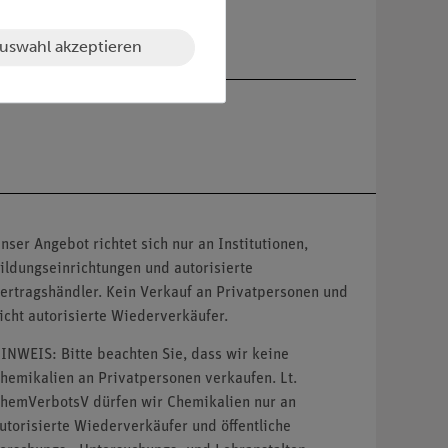
n mit Querschnitt (30 x 30) mm
uswahl akzeptieren
nser Angebot richtet sich nur an Institutionen,
ildungseinrichtungen und autorisierte
ertragshändler. Kein Verkauf an Privatpersonen und
icht autorisierte Wiederverkäufer.
INWEIS: Bitte beachten Sie, dass wir keine
hemikalien an Privatpersonen verkaufen. Lt.
hemVerbotsV dürfen wir Chemikalien nur an
utorisierte Wiederverkäufer und öffentliche