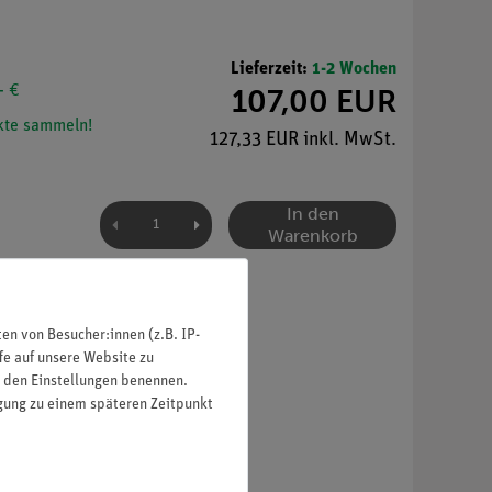
Lieferzeit:
1-2 Wochen
- €
107,00 EUR
te sammeln!
127,33 EUR inkl. MwSt.
In den
Warenkorb
n von Besucher:innen (z.B. IP-
fe auf unsere Website zu
in den Einstellungen benennen.
igung zu einem späteren Zeitpunkt