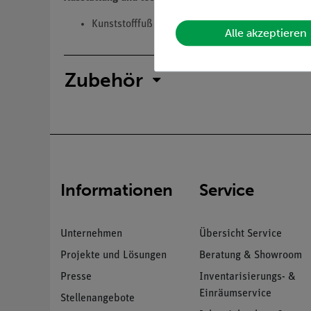
Kunststofffuß mit Stativ mit höhenverstellbar
Alle akzeptieren
Zubehör
Informationen
Service
Unternehmen
Übersicht Service
Projekte und Lösungen
Beratung & Showroom
Presse
Inventarisierungs- &
Einräumservice
Stellenangebote