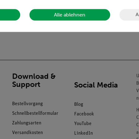
em Schnellspanner und mit Aussparung zur Aufnahme von Eisenkerne
A
Alle ablehnen
Download &
U
Support
Social Media
B
V
n
Bestellvorgang
Blog
H
Schnellbestellformular
Facebook
C
Zahlungsarten
YouTube
C
a
Versandkosten
LinkedIn