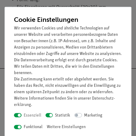
Form: lang.
Für Eisenkerne mit Querschnitt (30x30) mm.
Windungszahl: 6.
Cookie Einstellungen
Dauerstromstärke: 120 A.
Wir verwenden Cookies und ähnliche Technologien auf
unserer Website und verarbeiten personenbezogene Daten
von Besucher:innen (z.B. IP-Adresse), um z.B. Inhalte und
Anzeigen zu personalisieren, Medien von Drittanbietern
Versandkostenfrei ab 300,- €
einzubinden oder Zugriffe auf unsere Website zu analysieren.
Die Datenverarbeitung erfolgt erst durch gesetzte Cookies.
Wir teilen Daten mit Dritten, die wir in den Einstellungen
benennen.
Die Zustimmung kann erteilt oder abgelehnt werden. Sie
haben das Recht, nicht einzuwilligen und die Einwilligung zu
einem späteren Zeitpunkt zu ändern oder zu widerrufen.
Nach oben
Weitere Informationen finden Sie in unserer
Daten­schutz­
erklärung
.
Essenziell
Statistik
Marketing
Informationen
Service
Funktional
Weitere Einstellungen