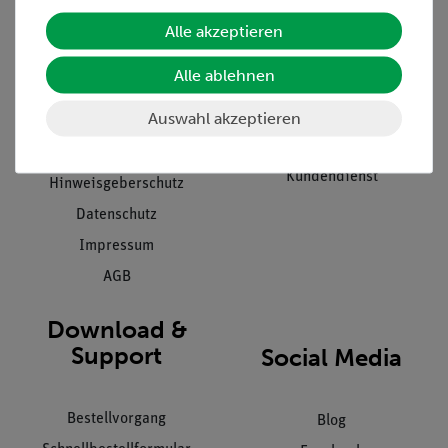
Unternehmen
Übersicht Service
Alle akzeptieren
Projekte und Lösungen
Beratung & Showroom
Alle ablehnen
Presse
Inventarisierungs- &
Einräumservice
Auswahl akzeptieren
Stellenangebote
Inbetriebnahme & Schulungen
Kontakt
Kundendienst
Hinweisgeberschutz
Datenschutz
Impressum
AGB
Download &
Support
Social Media
Bestellvorgang
Blog