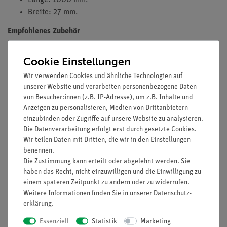
Länge: 1000 mm.
Breite: 27 mm.
Empfohlenes Zubehör
Zwei demonstrative Zeiger aufschiebbar auf Maßstäbe
Cookie Einstellungen
aus rotem Kunststoff (02201-00).
Wir verwenden Cookies und ähnliche Technologien auf
unserer Website und verarbeiten personenbezogene Daten
von Besucher:innen (z.B. IP-Adresse), um z.B. Inhalte und
Zubehör
Anzeigen zu personalisieren, Medien von Drittanbietern
einzubinden oder Zugriffe auf unsere Website zu analysieren.
Die Datenverarbeitung erfolgt erst durch gesetzte Cookies.
Wir teilen Daten mit Dritten, die wir in den Einstellungen
Versandkostenfrei ab 300,- €
benennen.
Die Zustimmung kann erteilt oder abgelehnt werden. Sie
haben das Recht, nicht einzuwilligen und die Einwilligung zu
einem späteren Zeitpunkt zu ändern oder zu widerrufen.
Weitere Informationen finden Sie in unserer
Daten­schutz­
erklärung
.
Nach oben
Essenziell
Statistik
Marketing