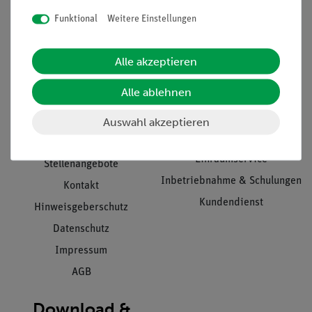
Funktional
Weitere Einstellungen
Informationen
Service
Alle akzeptieren
Alle ablehnen
Unternehmen
Übersicht Service
Auswahl akzeptieren
Projekte und Lösungen
Beratung & Showroom
Presse
Inventarisierungs- &
Einräumservice
Stellenangebote
Inbetriebnahme & Schulungen
Kontakt
Kundendienst
Hinweisgeberschutz
Datenschutz
Impressum
AGB
Download &