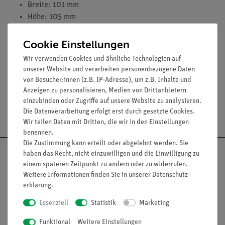
Breite: 101 mm
Höhe: 105 mm
Masse: 1660 g
Cookie Einstellungen
Wir verwenden Cookies und ähnliche Technologien auf
Zubehör
unserer Website und verarbeiten personenbezogene Daten
von Besucher:innen (z.B. IP-Adresse), um z.B. Inhalte und
Anzeigen zu personalisieren, Medien von Drittanbietern
einzubinden oder Zugriffe auf unsere Website zu analysieren.
Versandkostenfrei ab 300,- €
Die Datenverarbeitung erfolgt erst durch gesetzte Cookies.
Wir teilen Daten mit Dritten, die wir in den Einstellungen
benennen.
Die Zustimmung kann erteilt oder abgelehnt werden. Sie
haben das Recht, nicht einzuwilligen und die Einwilligung zu
einem späteren Zeitpunkt zu ändern oder zu widerrufen.
Weitere Informationen finden Sie in unserer
Daten­schutz­
Nach oben
erklärung
.
Essenziell
Statistik
Marketing
Funktional
Weitere Einstellungen