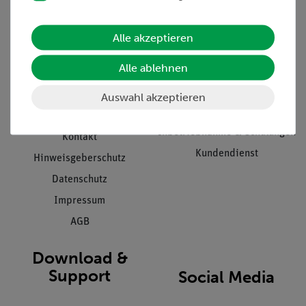
Informationen
Service
Alle akzeptieren
Unternehmen
Übersicht Service
Alle ablehnen
Projekte und Lösungen
Beratung & Showroom
Presse
Inventarisierungs- &
Auswahl akzeptieren
Einräumservice
Stellenangebote
Inbetriebnahme & Schulungen
Kontakt
Kundendienst
Hinweisgeberschutz
Datenschutz
Impressum
AGB
Download &
Support
Social Media