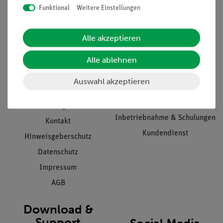
Funktional
Weitere Einstellungen
Informationen
Service
Alle akzeptieren
Alle ablehnen
Unternehmen
Übersicht Service
Projekte und Lösungen
Beratung & Showroom
Auswahl akzeptieren
Presse
Inventarisierungs- &
Einräumservice
Stellenangebote
Inbetriebnahme & Schulungen
Kontakt
Kundendienst
Hinweisgeberschutz
Datenschutz
Impressum
AGB
Download &
Support