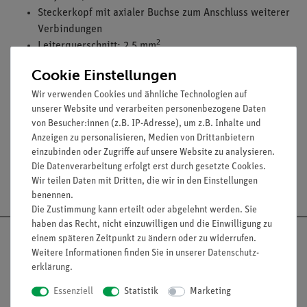
Steckerkopf mit axialer Buchse zum Anschluss weiterer
Verbindungen
2
Leiterquerschnitt: 2,5 mm
Dauerbelastbarkeit: 32 A
Cookie Einstellungen
Farbe: Gelb
Wir verwenden Cookies und ähnliche Technologien auf
Verfügbare Längen: 100 mm, 250 mm, 500 mm, 750
unserer Website und verarbeiten personenbezogene Daten
mm, 1000 mm, 1500 mm und 2000
von Besucher:innen (z.B. IP-Adresse), um z.B. Inhalte und
Anzeigen zu personalisieren, Medien von Drittanbietern
einzubinden oder Zugriffe auf unsere Website zu analysieren.
Die Datenverarbeitung erfolgt erst durch gesetzte Cookies.
Versandkostenfrei ab 300,- €
Wir teilen Daten mit Dritten, die wir in den Einstellungen
benennen.
Die Zustimmung kann erteilt oder abgelehnt werden. Sie
haben das Recht, nicht einzuwilligen und die Einwilligung zu
einem späteren Zeitpunkt zu ändern oder zu widerrufen.
Weitere Informationen finden Sie in unserer
Daten­schutz­
erklärung
.
Nach oben
Essenziell
Statistik
Marketing