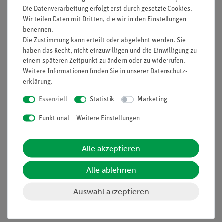
Apple iPad / iPhone (ab iOS 12.0) oder Android Tablet /
Die Datenverarbeitung erfolgt erst durch gesetzte Cookies.
Smartphone (ab Android 6.0) oder Windows (ab
Wir teilen Daten mit Dritten, die wir in den Einstellungen
Version 10) oder Linux (Debian)
benennen.
Aktive Bluetooth-Verbindung
Die Zustimmung kann erteilt oder abgelehnt werden. Sie
App-Berechtigung für Kamera / Video / Audio / GPS bei
haben das Recht, nicht einzuwilligen und die Einwilligung zu
Nutzung entsprechender Funktion
einem späteren Zeitpunkt zu ändern oder zu widerrufen.
Weitere Informationen finden Sie in unserer
Daten­schutz­
Downloads
erklärung
.
iOS:
Essenziell
Statistik
Marketing
Die iOS-Variante der measureAPP finden Sie
hier
Funktional
Weitere Einstellungen
Die iOS-Variante der measureAPP Exam finden Sie
hier
Android:
Alle akzeptieren
Die Android-Variante der measureAPP finden Sie
hier
Alle ablehnen
Die Android-Variante der measureAPP Exam
Auswahl akzeptieren
finden Sie
hier
Windows: Die Windows-Version der measureAPP finden
Sie unter Downloads