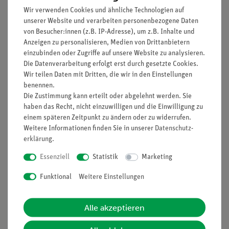
Datenrate: 50 Hz
Wir verwenden Cookies und ähnliche Technologien auf
Bluetooth-Version: 5.0
unserer Website und verarbeiten personenbezogene Daten
Eine pH-Elektrode ist nicht Teil des Lieferumfangs,
von Besucher:innen (z.B. IP-Adresse), um z.B. Inhalte und
sondern ist separat erhältlich.
Anzeigen zu personalisieren, Medien von Drittanbietern
einzubinden oder Zugriffe auf unsere Website zu analysieren.
Der Sensor enthält einen über USB-C aufladbaren
Die Datenverarbeitung erfolgt erst durch gesetzte Cookies.
Lithium-Polymer-Akku.
Wir teilen Daten mit Dritten, die wir in den Einstellungen
Inklusive 3 Klemmschrauben für die Befestigung an
benennen.
Stativen.
Die Zustimmung kann erteilt oder abgelehnt werden. Sie
haben das Recht, nicht einzuwilligen und die Einwilligung zu
einem späteren Zeitpunkt zu ändern oder zu widerrufen.
Versuche
Weitere Informationen finden Sie in unserer
Daten­schutz­
erklärung
.
Essenziell
Statistik
Marketing
Zubehör
Funktional
Weitere Einstellungen
Media / Downloads
Alle akzeptieren