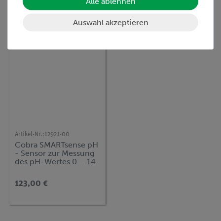
Alle ablehnen
Kunden interessierten sich auch
für…
Auswahl akzeptieren
Artikel-Nr.:
12921-00
Cobra SMARTsense pH
- Sensor zur Messung
des pH-Wertes 0 ... 14
(Bluetooth)
123,00 €