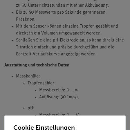
zu 50 Unterrichtsstunden mit einer Akkuladung.
Bis zu 50 Messwerte pro Sekunde garantieren
Präzision.
Mit dem Sensor können einzelne Tropfen gezählt und
direkt in ein Volumen umgewandelt werden.
Schließen Sie eine pH-Elektrode an, so kann direkt eine
Titration einfach und präzise durchgeführt und die
Echtzeit-Verlaufskurve angezeigt werden.
Ausstattung und technische Daten
Messkanäle:
Tropfenzähler:
Messbereich: 0 ... ∞
Auflösung: 30 Imp/s
pH:
Messbereich: 0 ... 14
Auflösung: 0,01
Cookie Einstellungen