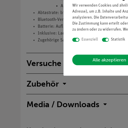
Wir verwenden Cookies und ähnli
Auflösung: 0,01 mg/l
Adresse), um z.B. Inhalte und An
Abtastrate: bis zu 10 Hz (Bluetooth und USB)
analysieren. Die Datenverarbeitun
Bluetooth-Version: 5.0
Die Zustimmung kann erteilt oder
Batterie: Aufladbarer Lithium-Polymer-Akku (bi
zu ändern oder zu widerrufen. We
Inklusive: Ladekabel USB-A zu USB-C
Essenziell
Statistik
Zugehörige Sauerstoffsonde für Luft- und Gelöst
Alle akzeptieren
Versuche
Zubehör
Media / Downloads