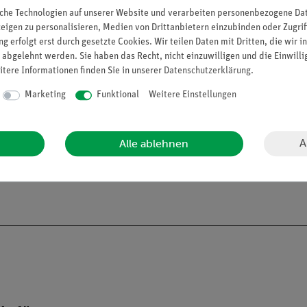
che Technologien auf unserer Website und verarbeiten personenbezogene Date
zeigen zu personalisieren, Medien von Drittanbietern einzubinden oder Zugrif
g erfolgt erst durch gesetzte Cookies. Wir teilen Daten mit Dritten, die wir 
 abgelehnt werden. Sie haben das Recht, nicht einzuwilligen und die Einwill
s zu 50 Std. Betriebszeit)
itere Informationen finden Sie in unserer
Daten­schutz­erklärung
.
Marketing
Funktional
Weitere Einstellungen
sauerstoff ist Teil des Lieferumfangs.
A
Alle ablehnen