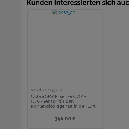
Kunden interessierten sich au
Artikel-Nr.:
12932-01
Cobra SMARTsense CO2 -
CO2-Sensor für den
Kohlendioxidgehalt in der Luft
0 ... 100000 ppm (Bluetooth +
USB)
346,00 €