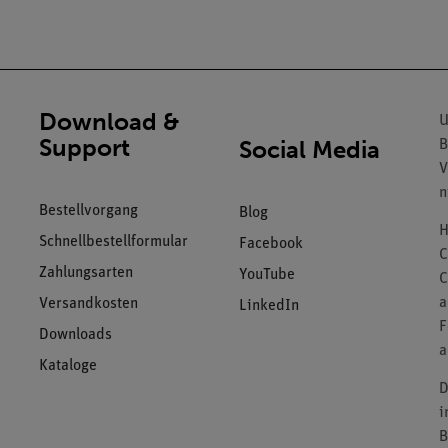
Download &
U
Support
Social Media
B
V
n
Bestellvorgang
Blog
H
Schnellbestellformular
Facebook
C
Zahlungsarten
YouTube
C
a
Versandkosten
LinkedIn
F
Downloads
a
Kataloge
D
i
B