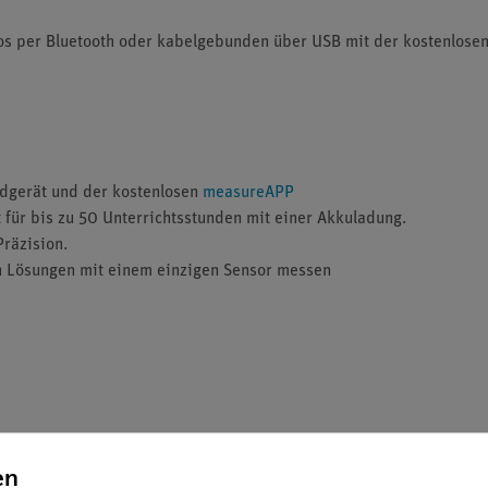
s per Bluetooth oder kabelgebunden über USB mit der kostenlose
ndgerät und der kostenlosen
measureAPP
 für bis zu 50 Unterrichtsstunden mit einer Akkuladung.
räzision.
gen Lösungen mit einem einzigen Sensor messen
en