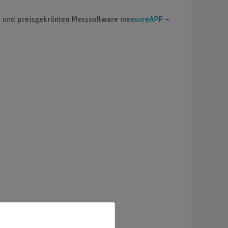
n und preisgekrönten Messsoftware
measureAPP
–