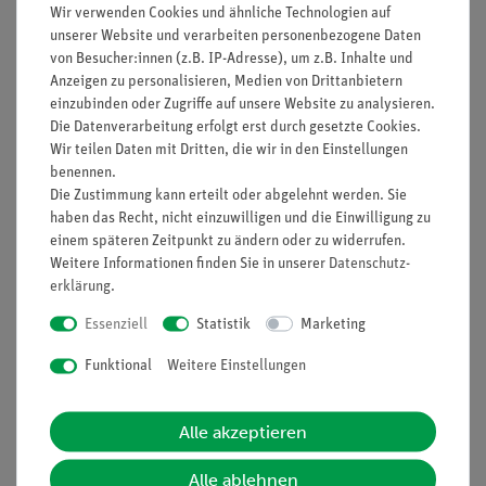
Wir verwenden Cookies und ähnliche Technologien auf
unserer Website und verarbeiten personenbezogene Daten
von Besucher:innen (z.B. IP-Adresse), um z.B. Inhalte und
Anzeigen zu personalisieren, Medien von Drittanbietern
einzubinden oder Zugriffe auf unsere Website zu analysieren.
Die Datenverarbeitung erfolgt erst durch gesetzte Cookies.
Artikel-Nr.:
08711-00
Artikel-Nr.:
08534-00
Wir teilen Daten mit Dritten, die wir in den Einstellungen
Justierhalterung, 35 x
Gitter, 8 Striche/mm
benennen.
35 mm
Die Zustimmung kann erteilt oder abgelehnt werden. Sie
haben das Recht, nicht einzuwilligen und die Einwilligung zu
einem späteren Zeitpunkt zu ändern oder zu widerrufen.
124,00 €
22,00 €
Weitere Informationen finden Sie in unserer
Daten­schutz­
erklärung
.
Essenziell
Statistik
Marketing
Funktional
Weitere Einstellungen
Alle akzeptieren
Alle ablehnen