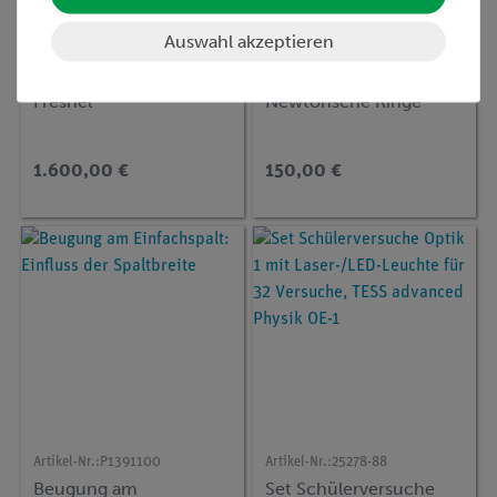
Auswahl akzeptieren
Artikel-Nr.:
08577-03
Artikel-Nr.:
08551-00
Zonenplatte nach
Platte und Linse für
Fresnel
Newtonsche Ringe
1.600,00 €
150,00 €
Artikel-Nr.:
P1391100
Artikel-Nr.:
25278-88
Beugung am
Set Schülerversuche