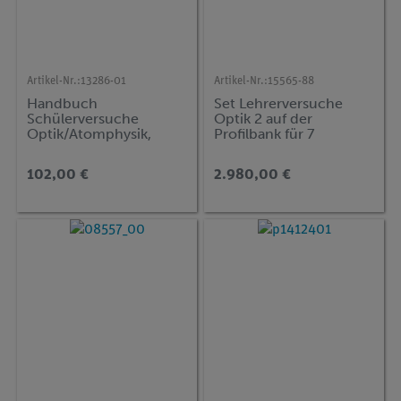
Artikel-Nr.:
13286-01
Artikel-Nr.:
15565-88
Handbuch
Set Lehrerversuche
Schülerversuche
Optik 2 auf der
Optik/Atomphysik,
Profilbank für 7
Sekundarstufe II, TESS
Versuche, Demo
advanced Physik
advanced Physik OT-P2
102,00 €
2.980,00 €