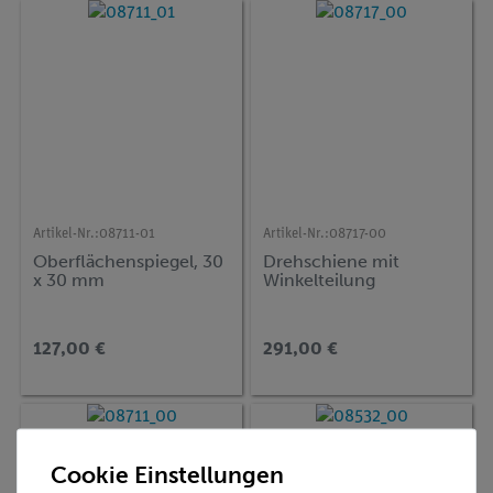
Artikel-Nr.:
08711-01
Artikel-Nr.:
08717-00
Oberflächenspiegel, 30
Drehschiene mit
x 30 mm
Winkelteilung
127,00 €
291,00 €
Cookie Einstellungen