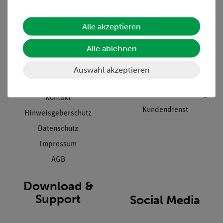
Informationen
Service
Alle akzeptieren
Unternehmen
Übersicht Service
Alle ablehnen
Projekte und Lösungen
Beratung & Showroom
Presse
Inventarisierungs- &
Auswahl akzeptieren
Einräumservice
Stellenangebote
Inbetriebnahme & Schulungen
Kontakt
Kundendienst
Hinweisgeberschutz
Datenschutz
Impressum
AGB
Download &
Support
Social Media