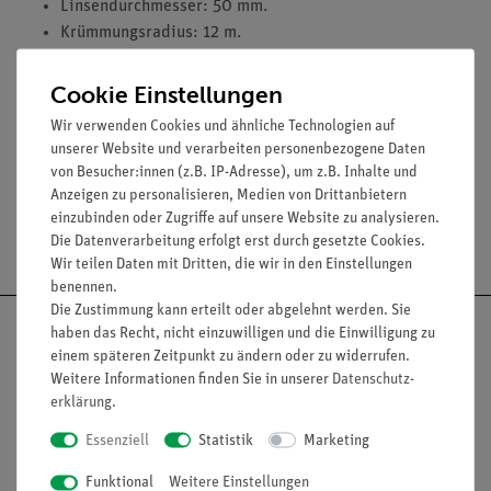
Linsendurchmesser: 50 mm.
Krümmungsradius: 12 m.
Glasplatte (mm): 65 x 65.
Cookie Einstellungen
Wir verwenden Cookies und ähnliche Technologien auf
Versuche
unserer Website und verarbeiten personenbezogene Daten
von Besucher:innen (z.B. IP-Adresse), um z.B. Inhalte und
Anzeigen zu personalisieren, Medien von Drittanbietern
einzubinden oder Zugriffe auf unsere Website zu analysieren.
Versandkostenfrei ab 300,- €
Die Datenverarbeitung erfolgt erst durch gesetzte Cookies.
Wir teilen Daten mit Dritten, die wir in den Einstellungen
benennen.
Die Zustimmung kann erteilt oder abgelehnt werden. Sie
haben das Recht, nicht einzuwilligen und die Einwilligung zu
einem späteren Zeitpunkt zu ändern oder zu widerrufen.
Weitere Informationen finden Sie in unserer
Daten­schutz­
Nach oben
erklärung
.
Essenziell
Statistik
Marketing
Funktional
Weitere Einstellungen