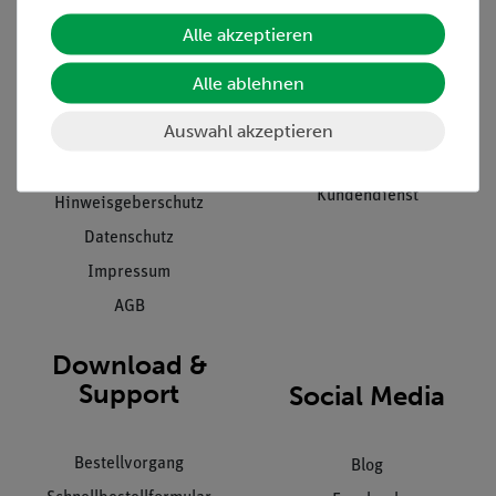
Unternehmen
Übersicht Service
Alle akzeptieren
Projekte und Lösungen
Beratung & Showroom
Alle ablehnen
Presse
Inventarisierungs- &
Einräumservice
Auswahl akzeptieren
Stellenangebote
Inbetriebnahme & Schulungen
Kontakt
Kundendienst
Hinweisgeberschutz
Datenschutz
Impressum
AGB
Download &
Support
Social Media
Bestellvorgang
Blog