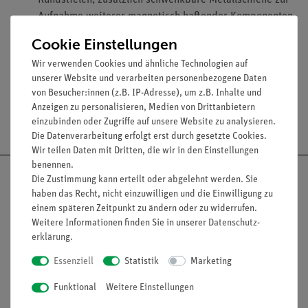
Rundstielen, zusätzlich schwenkbare Metallschiene zur
Aufnahme weiterer magnetisch haftender Komponenten.
Drehbereich: 360°.
Cookie Einstellungen
Teilung: 5°.
Wir verwenden Cookies und ähnliche Technologien auf
unserer Website und verarbeiten personenbezogene Daten
von Besucher:innen (z.B. IP-Adresse), um z.B. Inhalte und
Anzeigen zu personalisieren, Medien von Drittanbietern
Versandkostenfrei ab 300,- €
einzubinden oder Zugriffe auf unsere Website zu analysieren.
Die Datenverarbeitung erfolgt erst durch gesetzte Cookies.
Wir teilen Daten mit Dritten, die wir in den Einstellungen
benennen.
Die Zustimmung kann erteilt oder abgelehnt werden. Sie
haben das Recht, nicht einzuwilligen und die Einwilligung zu
einem späteren Zeitpunkt zu ändern oder zu widerrufen.
Nach oben
Weitere Informationen finden Sie in unserer
Daten­schutz­
erklärung
.
Essenziell
Statistik
Marketing
Informationen
Service
Funktional
Weitere Einstellungen