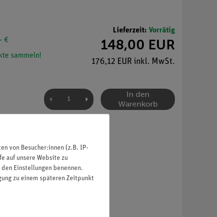
Lieferzeit:
Vorrätig
- €
148,00 EUR
te sammeln!
176,12 EUR inkl. MwSt.
In den
Warenkorb
n von Besucher:innen (z.B. IP-
fe auf unsere Website zu
in den Einstellungen benennen.
igung zu einem späteren Zeitpunkt