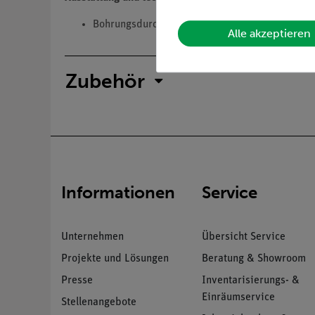
Bohrungsdurchmesser: 11 mm.
Alle akzeptieren
Zubehör
Informationen
Service
Unternehmen
Übersicht Service
Projekte und Lösungen
Beratung & Showroom
Presse
Inventarisierungs- &
Einräumservice
Stellenangebote