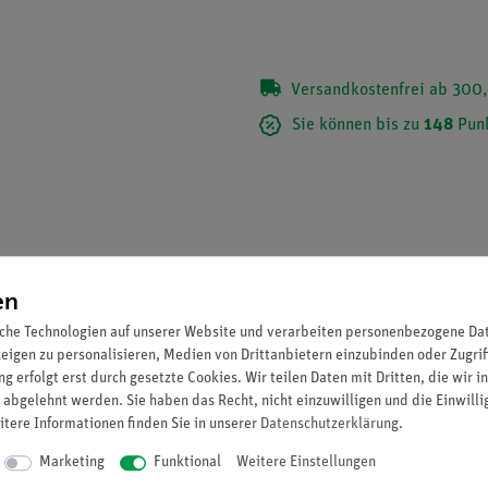
Versandkostenfrei ab 300,
Sie können bis zu
148
Punk
en
che Technologien auf unserer Website und verarbeiten personenbezogene Date
zeigen zu personalisieren, Medien von Drittanbietern einzubinden oder Zugrif
g erfolgt erst durch gesetzte Cookies. Wir teilen Daten mit Dritten, die wir 
 abgelehnt werden. Sie haben das Recht, nicht einzuwilligen und die Einwill
itere Informationen finden Sie in unserer
Daten­schutz­erklärung
.
ekt. Aufsetzbar auf U-Eisenkerne mittels 4-mm-Fixierstifte.
Marketing
Funktional
Weitere Einstellungen