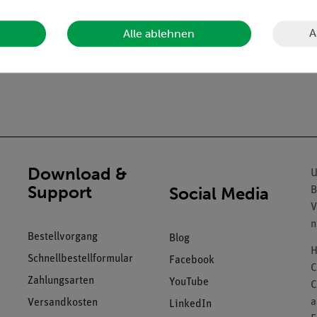
A
Alle ablehnen
Download &
U
Support
Social Media
B
V
n
Bestellvorgang
Blog
H
Schnellbestellformular
Facebook
C
Zahlungsarten
YouTube
C
a
Versandkosten
LinkedIn