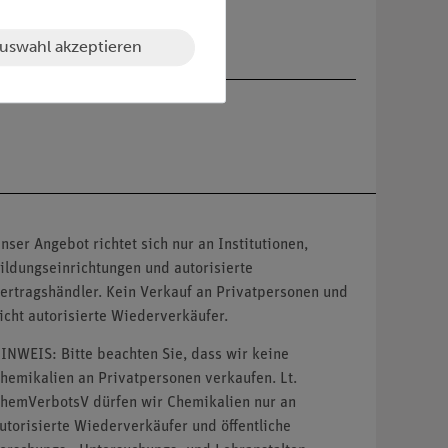
uswahl akzeptieren
nser Angebot richtet sich nur an Institutionen,
ildungseinrichtungen und autorisierte
ertragshändler. Kein Verkauf an Privatpersonen und
icht autorisierte Wiederverkäufer.
INWEIS: Bitte beachten Sie, dass wir keine
hemikalien an Privatpersonen verkaufen. Lt.
hemVerbotsV dürfen wir Chemikalien nur an
utorisierte Wiederverkäufer und öffentliche