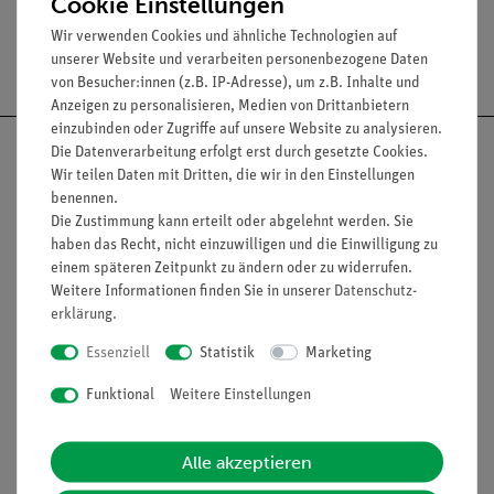
Cookie Einstellungen
Wir verwenden Cookies und ähnliche Technologien auf
Versandkostenfrei ab 300,- €
unserer Website und verarbeiten personenbezogene Daten
von Besucher:innen (z.B. IP-Adresse), um z.B. Inhalte und
Anzeigen zu personalisieren, Medien von Drittanbietern
einzubinden oder Zugriffe auf unsere Website zu analysieren.
Die Datenverarbeitung erfolgt erst durch gesetzte Cookies.
Wir teilen Daten mit Dritten, die wir in den Einstellungen
benennen.
Nach oben
Die Zustimmung kann erteilt oder abgelehnt werden. Sie
haben das Recht, nicht einzuwilligen und die Einwilligung zu
einem späteren Zeitpunkt zu ändern oder zu widerrufen.
Weitere Informationen finden Sie in unserer
Daten­schutz­
erklärung
.
Informationen
Service
Essenziell
Statistik
Marketing
Unternehmen
Übersicht Service
Funktional
Weitere Einstellungen
Projekte und Lösungen
Beratung & Showroom
Alle akzeptieren
Presse
Inventarisierungs- &
Einräumservice