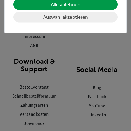
Stellenangebote
Alle ablehnen
Inbetriebnahme & Schulungen
Kontakt
Auswahl akzeptieren
Kundendienst
Hinweisgeberschutz
Datenschutz
Impressum
AGB
Download &
Support
Social Media
Bestellvorgang
Blog
Schnellbestellformular
Facebook
Zahlungsarten
YouTube
Versandkosten
LinkedIn
Downloads