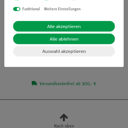
genannt wird, sowie den dazugehörigen
Funktional
Weitere Einstellungen
Brechungswinkel βp und untersuche, welche
Zusammenhänge zwischen αp und βp bestehen.
Alle akzeptieren
Alle ablehnen
Lieferumfang
Auswahl akzeptieren
Media / Downloads
Versandkostenfrei ab 300,- €
Nach oben