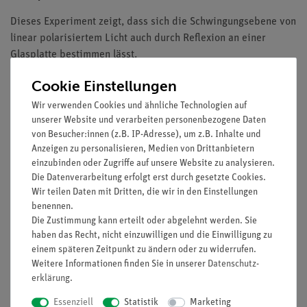
Dieses Experiment zeigt, dass sich die Schwingungsebene von
linear polarisiertem Licht auch durch Reflexion an einer
Glasplatte bestimmen lässt.
Vorteile
Cookie Einstellungen
Wir verwenden Cookies und ähnliche Technologien auf
Multifunktionale Schülerleuchte - All-in-one: Nutzbar für
unserer Website und verarbeiten personenbezogene Daten
Grundlagen der geometrischen Optik auf dem Tisch,
von Besucher:innen (z.B. IP-Adresse), um z.B. Inhalte und
Farbmischung und auf der optischen Bank
Anzeigen zu personalisieren, Medien von Drittanbietern
Erweiterung mit Aufbausets jederzeit möglich und keine
einzubinden oder Zugriffe auf unsere Website zu analysieren.
zusätzlichen Leuchten erforderlich, dadurch
Die Datenverarbeitung erfolgt erst durch gesetzte Cookies.
Wiedererkennungswert für den Schüler
Wir teilen Daten mit Dritten, die wir in den Einstellungen
benennen.
Aufgaben
Die Zustimmung kann erteilt oder abgelehnt werden. Sie
haben das Recht, nicht einzuwilligen und die Einwilligung zu
Lasse ein paralleles Lichtbündel schräg auf einen
einem späteren Zeitpunkt zu ändern oder zu widerrufen.
durchsichtigen Körper mit glatter Oberfläche auftreffen
Weitere Informationen finden Sie in unserer
Daten­schutz­
und ermittele den Einfallswinkel, bei dem der
erklärung
.
reflektierte Anteil des Lichts maximal polarisiert ist.
Essenziell
Statistik
Marketing
Messe den Einfallswinkel, der Polarisationswinkel (αp)