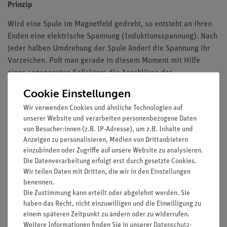
Prinzip
Wird eine Spule im Magnetfeld gedreht, so entsteht an ihren
Enden eine elektrische Spannung (Induktionsspannung). Nach
jeder halben Umdrehung der Spule ändert die Spannung ihr
Vorzeichen. Polt man gerade in diesem Moment mit Hilfe
eines sogenannten Kollektors die Anschlüsse der
Spulenwicklung um, dann entsteht eine Gleichspannung. Mit
Cookie Einstellungen
der entstehenden elektrischen Energie kann eine Glühlampe
Wir verwenden Cookies und ähnliche Technologien auf
betrieben werden. In diesem Versuch wird die Äbhängigkeit
unserer Website und verarbeiten personenbezogene Daten
der erzeugten Spannung von der Anzahl der Wicklungen der
von Besucher:innen (z.B. IP-Adresse), um z.B. Inhalte und
Rotorspule sowohl für den Generator als auch für den Motor
Anzeigen zu personalisieren, Medien von Drittanbietern
untersucht.
einzubinden oder Zugriffe auf unsere Website zu analysieren.
Die Datenverarbeitung erfolgt erst durch gesetzte Cookies.
Vorteile
Wir teilen Daten mit Dritten, die wir in den Einstellungen
benennen.
Besonders verständliche und didaktisch aufbereitete
Die Zustimmung kann erteilt oder abgelehnt werden. Sie
Versuchsbeschreibung (Alltagsbezug etc.) inkl.
haben das Recht, nicht einzuwilligen und die Einwilligung zu
Protokollfragen
einem späteren Zeitpunkt zu ändern oder zu widerrufen.
Weitere Informationen finden Sie in unserer
Daten­schutz­