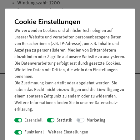
Windungszahl: 1200
Dauerstromstärke: 1 A
Induktivität: 35 mH
Cookie Einstellungen
Wirkwiderstand: 12 Ohm
Wir verwenden Cookies und ähnliche Technologien auf
unserer Website und verarbeiten personenbezogene Daten
von Besucher:innen (z.B. IP-Adresse), um z.B. Inhalte und
Anzeigen zu personalisieren, Medien von Drittanbietern
Versandkostenfrei ab 300,- €
einzubinden oder Zugriffe auf unsere Website zu analysieren.
Die Datenverarbeitung erfolgt erst durch gesetzte Cookies.
Wir teilen Daten mit Dritten, die wir in den Einstellungen
benennen.
Die Zustimmung kann erteilt oder abgelehnt werden. Sie
haben das Recht, nicht einzuwilligen und die Einwilligung zu
einem späteren Zeitpunkt zu ändern oder zu widerrufen.
Nach oben
Weitere Informationen finden Sie in unserer
Daten­schutz­
erklärung
.
Essenziell
Statistik
Marketing
Informationen
Service
Funktional
Weitere Einstellungen