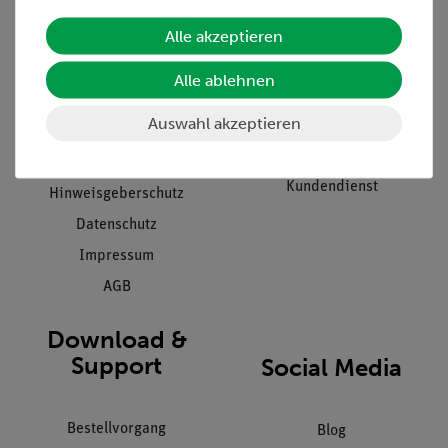
Alle akzeptieren
Unternehmen
Übersicht Service
Projekte und Lösungen
Beratung & Showroom
Alle ablehnen
Presse
Inventarisierungs- &
Auswahl akzeptieren
Einräumservice
Stellenangebote
Inbetriebnahme & Schulungen
Kontakt
Kundendienst
Hinweisgeberschutz
Datenschutz
Impressum
AGB
Download &
Support
Social Media
Bestellvorgang
Blog