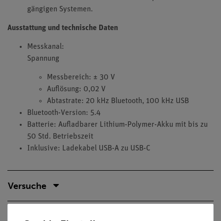
gängigen Systemen.
Ausstattung und technische Daten
Messkanal:
Spannung
Messbereich: ± 30 V
Auflösung: 0,02 V
Abtastrate: 20 kHz Bluetooth, 100 kHz USB
Bluetooth-Version: 5.4
Batterie: Aufladbarer Lithium-Polymer-Akku mit bis zu
50 Std. Betriebszeit
Inklusive: Ladekabel USB-A zu USB-C
Versuche
Zubehör