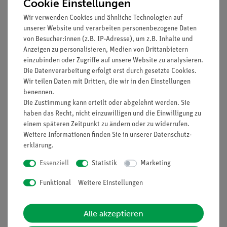
Cookie Einstellungen
Wir verwenden Cookies und ähnliche Technologien auf
Media / Downloads
unserer Website und verarbeiten personenbezogene Daten
von Besucher:innen (z.B. IP-Adresse), um z.B. Inhalte und
Anzeigen zu personalisieren, Medien von Drittanbietern
einzubinden oder Zugriffe auf unsere Website zu analysieren.
Kunden interessierten sich auch
Die Datenverarbeitung erfolgt erst durch gesetzte Cookies.
für…
Wir teilen Daten mit Dritten, die wir in den Einstellungen
benennen.
Die Zustimmung kann erteilt oder abgelehnt werden. Sie
haben das Recht, nicht einzuwilligen und die Einwilligung zu
einem späteren Zeitpunkt zu ändern oder zu widerrufen.
Weitere Informationen finden Sie in unserer
Daten­schutz­
erklärung
.
Essenziell
Statistik
Marketing
Funktional
Weitere Einstellungen
Artikel-Nr.:
12995-88
Artikel-Nr.:
12902-01
Abitur Physik Sensor-
Cobra SMARTsense
Alle akzeptieren
Set mit Cobra
Current - Sensor zur