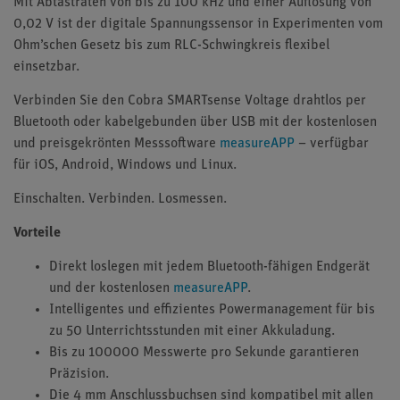
Mit Abtastraten von bis zu 100 kHz und einer Auflösung von
0,02 V ist der digitale Spannungssensor in Experimenten vom
Ohm’schen Gesetz bis zum RLC-Schwingkreis flexibel
einsetzbar.
Verbinden Sie den Cobra SMARTsense Voltage drahtlos per
Bluetooth oder kabelgebunden über USB mit der kostenlosen
und preisgekrönten Messsoftware
measureAPP
– verfügbar
für iOS, Android, Windows und Linux.
Einschalten. Verbinden. Losmessen.
Vorteile
Direkt loslegen mit jedem Bluetooth-fähigen Endgerät
und der kostenlosen
measureAPP
.
Intelligentes und effizientes Powermanagement für bis
zu 50 Unterrichtsstunden mit einer Akkuladung.
Bis zu 100000 Messwerte pro Sekunde garantieren
Präzision.
Die 4 mm Anschlussbuchsen sind kompatibel mit allen