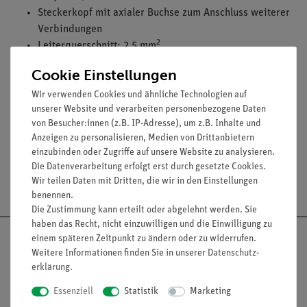
Steckerkopf mit axialer Buchse zum Anschluss weiterer
Verbindungen
2
Leiterquerschnitt: 2,5 mm
Dauerbelastbarkeit: 32 A
Cookie Einstellungen
Farbe: Schwarz
Wir verwenden Cookies und ähnliche Technologien auf
Verfügbare Längen: 100 mm, 250 mm, 500 mm, 750
unserer Website und verarbeiten personenbezogene Daten
mm, 1000 mm, 1500 mm und 2000
von Besucher:innen (z.B. IP-Adresse), um z.B. Inhalte und
Anzeigen zu personalisieren, Medien von Drittanbietern
einzubinden oder Zugriffe auf unsere Website zu analysieren.
Die Datenverarbeitung erfolgt erst durch gesetzte Cookies.
Versandkostenfrei ab 300,- €
Wir teilen Daten mit Dritten, die wir in den Einstellungen
benennen.
Die Zustimmung kann erteilt oder abgelehnt werden. Sie
haben das Recht, nicht einzuwilligen und die Einwilligung zu
einem späteren Zeitpunkt zu ändern oder zu widerrufen.
Weitere Informationen finden Sie in unserer
Daten­schutz­
erklärung
.
Nach oben
Essenziell
Statistik
Marketing