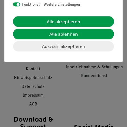
Funktional
Weitere Einstellungen
Informationen
Service
Alle akzeptieren
Alle ablehnen
Unternehmen
Übersicht Service
Projekte und Lösungen
Beratung & Showroom
Auswahl akzeptieren
Presse
Inventarisierungs- &
Einräumservice
Stellenangebote
Inbetriebnahme & Schulungen
Kontakt
Kundendienst
Hinweisgeberschutz
Datenschutz
Impressum
AGB
Download &
Support