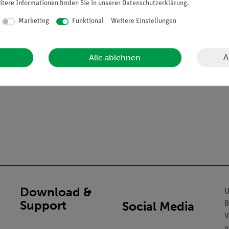
itere Informationen finden Sie in unserer
Daten­schutz­erklärung
.
Marketing
Funktional
Weitere Einstellungen
A
Alle ablehnen
ür zuverlässigen Dauereinsatz
Download &
U
Support
Social Media
B
V
n