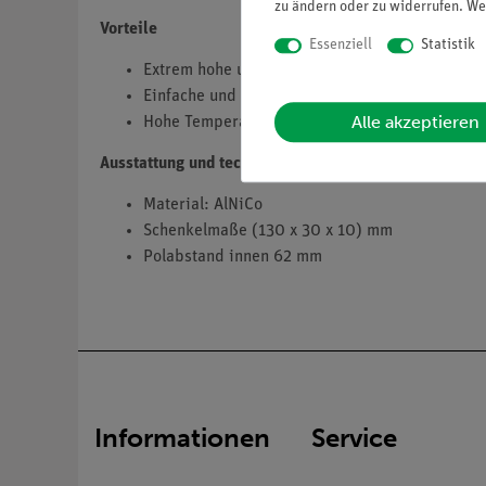
zu ändern oder zu widerrufen. We
Vorteile
Essenziell
Statistik
Extrem hohe und stabile Magnetkraft
Einfache und Montage durch 4-mm-Bohrungen
Alle akzeptieren
Hohe Temperatur- und Langzeitbeständigkeit f
Ausstattung und technische Daten
Material: AlNiCo
Schenkelmaße (130 x 30 x 10) mm
Polabstand innen 62 mm
Informationen
Service