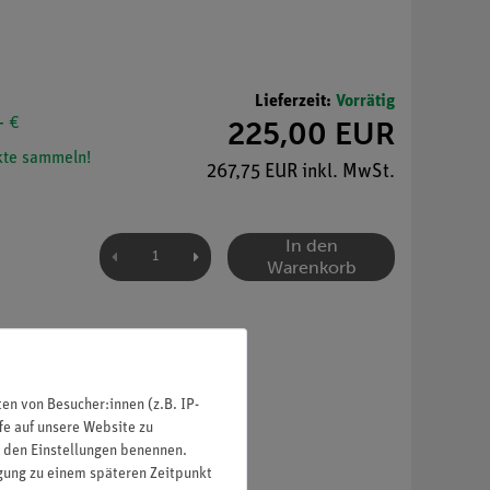
Lieferzeit:
Vorrätig
- €
225,00 EUR
te sammeln!
267,75 EUR inkl. MwSt.
In den
Warenkorb
n von Besucher:innen (z.B. IP-
fe auf unsere Website zu
in den Einstellungen benennen.
igung zu einem späteren Zeitpunkt
olschuhen oder Motoraufsatz.