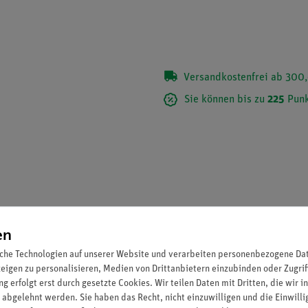
Versandkostenfrei ab 300,
Sie können bis zu
225
Punk
en
che Technologien auf unserer Website und verarbeiten personenbezogene Date
zeigen zu personalisieren, Medien von Drittanbietern einzubinden oder Zugrif
g erfolgt erst durch gesetzte Cookies. Wir teilen Daten mit Dritten, die wir 
 abgelehnt werden. Sie haben das Recht, nicht einzuwilligen und die Einwill
und mit Joch. Stirnflächen mit 4mm-Bohrungen zum Aufsetzen von P