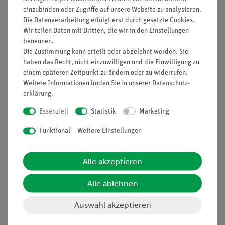
Vollständigkeit ermöglicht.
einzubinden oder Zugriffe auf unsere Website zu analysieren.
Die Datenverarbeitung erfolgt erst durch gesetzte Cookies.
Folgende Cobra SMARTsense Sensoren und Materialien sind
Wir teilen Daten mit Dritten, die wir in den Einstellungen
enthalten:
benennen.
Cobra SMARTsense Temperature: Messbereich -40...120
Die Zustimmung kann erteilt oder abgelehnt werden. Sie
haben das Recht, nicht einzuwilligen und die Einwilligung zu
°C, Auflösung: 0,01 °C, Abtastrate: 10 Hz
einem späteren Zeitpunkt zu ändern oder zu widerrufen.
Cobra SMARTsense Pressure: Messbereich 20...400
Weitere Informationen finden Sie in unserer
Daten­schutz­
kPa, Auflösung: 0,1 kPa, Abtastrate: 800 Hz
erklärung
.
Cobra SMARTsense Light: Messbereich 1 lx...128 klx,
Auflösung: 0,1 lx, Abtastrate: 10 Hz
Essenziell
Statistik
Marketing
Cobra SMARTsense Humidity: Messbereich 0...100 %rH,
Funktional
Weitere Einstellungen
Auflösung: 0,1 %rH, Abtastrate: 10 Hz
Cobra SMARTsense pH: Messbereich 0...14, Auflösung:
0,01, Abtastrate: 10 Hz
Alle akzeptieren
Cobra SMARTsense Conductivity: Messbereich
Alle ablehnen
=0...20.000 µS/cm und 0...100 °C, Auflösung: 1 µs/cm
und 0,1 °C, Abtastrate: 10 Hz
Auswahl akzeptieren
Cobra4 SMARTsense Colorimeter zur Trübungsmessung:
Messbereich 0...100%