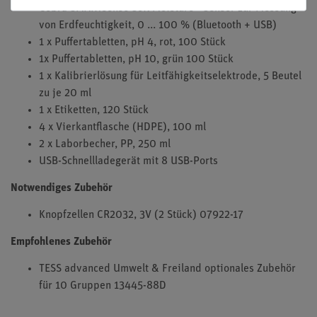
Cobra SMARTsense Soil Moisture - Sensor zur Messung
von Erdfeuchtigkeit, 0 ... 100 % (Bluetooth + USB)
1 x Puffertabletten, pH 4, rot, 100 Stück
1x Puffertabletten, pH 10, grün 100 Stück
1 x Kalibrierlösung für Leitfähigkeitselektrode, 5 Beutel
zu je 20 ml
1 x Etiketten, 120 Stück
4 x Vierkantflasche (HDPE), 100 ml
2 x Laborbecher, PP, 250 ml
USB-Schnellladegerät mit 8 USB-Ports
Notwendiges Zubehör
Knopfzellen CR2032, 3V (2 Stück) 07922-17
Empfohlenes Zubehör
TESS advanced Umwelt & Freiland optionales Zubehör
für 10 Gruppen 13445-88D