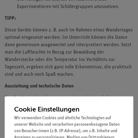
Experimentieren mit Schülergruppen umzusetzen.
TIPP:
Diese Geräte können z. B. auch im Rahmen eines Wandertages
optimal eingesetzt werden: Im Unterricht können die Daten
dann gemeinsam ausgewertet und interpretiert werden. Setzt
man die Luftfeuchte in Bezug zur Bewaldung der
Wanderstecke oder die Temperatur ins Verhältnis zur
Tageszeit, ergeben sich ganz tolle Erkenntnisse, die praktisch
sind und auch noch Spaß machen.
Ausstattung und technische Daten
Das Geräteset besteht aus einem besonders stabilen
Aluminiumkoffer und enthält alle grundlegenden Komponenten
Cookie Einstellungen
und SMARTsense-Sensoren, die für die Durchführung der
Wir verwenden Cookies und ähnliche Technologien auf
Versuche erforderlich sind. Der Koffer ist mit einem
unserer Website und verarbeiten personenbezogene Daten
passgenauen Schaumstoffeinsatz ausgestattet, der die
von Besucher:innen (z.B. IP-Adresse), um z.B. Inhalte und
Komponenten schützt und eine schnelle Kontrolle auf
Anzeigen zu personalisieren, Medien von Drittanbietern