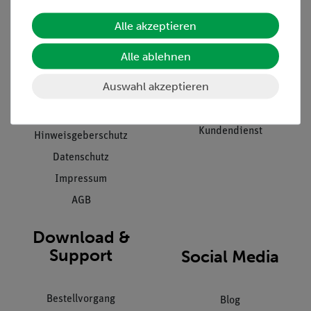
Alle akzeptieren
Unternehmen
Übersicht Service
Projekte und Lösungen
Beratung & Showroom
Alle ablehnen
Presse
Inventarisierungs- &
Auswahl akzeptieren
Einräumservice
Stellenangebote
Inbetriebnahme & Schulungen
Kontakt
Kundendienst
Hinweisgeberschutz
Datenschutz
Impressum
AGB
Download &
Support
Social Media
Bestellvorgang
Blog