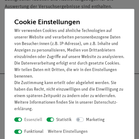
Auswertung der Versuchsergebnisse sind enthalten.
Cookie Einstellungen
Media / Downloads
Wir verwenden Cookies und ähnliche Technologien auf
unserer Website und verarbeiten personenbezogene Daten
von Besucher:innen (z.B. IP-Adresse), um z.B. Inhalte und
Anzeigen zu personalisieren, Medien von Drittanbietern
Versandkostenfrei ab 300,- €
einzubinden oder Zugriffe auf unsere Website zu analysieren.
Die Datenverarbeitung erfolgt erst durch gesetzte Cookies.
Wir teilen Daten mit Dritten, die wir in den Einstellungen
benennen.
Die Zustimmung kann erteilt oder abgelehnt werden. Sie
haben das Recht, nicht einzuwilligen und die Einwilligung zu
einem späteren Zeitpunkt zu ändern oder zu widerrufen.
Weitere Informationen finden Sie in unserer
Daten­schutz­
Nach oben
erklärung
.
Essenziell
Statistik
Marketing
Informationen
Service
Funktional
Weitere Einstellungen