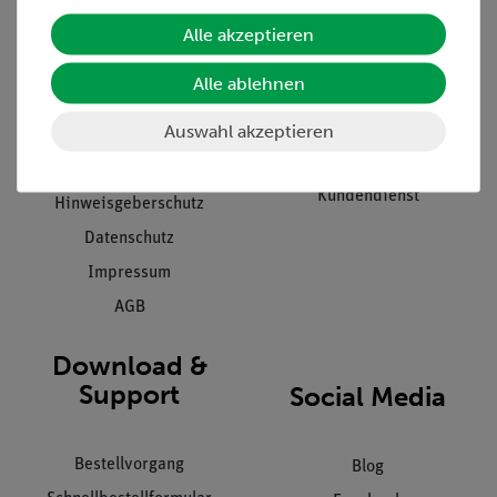
Unternehmen
Übersicht Service
Alle akzeptieren
Projekte und Lösungen
Beratung & Showroom
Alle ablehnen
Presse
Inventarisierungs- &
Einräumservice
Auswahl akzeptieren
Stellenangebote
Inbetriebnahme & Schulungen
Kontakt
Kundendienst
Hinweisgeberschutz
Datenschutz
Impressum
AGB
Download &
Support
Social Media
Bestellvorgang
Blog