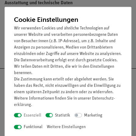
Ausstattung und technische Daten
Durchmesser: 5 mm
Cookie Einstellungen
Länge der Sonde: 58 mm
Wir verwenden Cookies und ähnliche Technologien auf
unserer Website und verarbeiten personenbezogene Daten
von Besucher:innen (z.B. IP-Adresse), um z.B. Inhalte und
Anzeigen zu personalisieren, Medien von Drittanbietern
Versandkostenfrei ab 300,- €
einzubinden oder Zugriffe auf unsere Website zu analysieren.
Die Datenverarbeitung erfolgt erst durch gesetzte Cookies.
Wir teilen Daten mit Dritten, die wir in den Einstellungen
benennen.
Die Zustimmung kann erteilt oder abgelehnt werden. Sie
haben das Recht, nicht einzuwilligen und die Einwilligung zu
einem späteren Zeitpunkt zu ändern oder zu widerrufen.
Nach oben
Weitere Informationen finden Sie in unserer
Daten­schutz­
erklärung
.
Essenziell
Statistik
Marketing
Informationen
Service
Funktional
Weitere Einstellungen