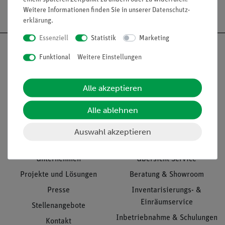
Versandkostenfrei ab 300,- €
Weitere Informationen finden Sie in unserer
Daten­schutz­
erklärung
.
Essenziell
Statistik
Marketing
Funktional
Weitere Einstellungen
Nach oben
Alle akzeptieren
Alle ablehnen
Informationen
Service
Auswahl akzeptieren
Unternehmen
Übersicht Service
Projekte und Lösungen
Beratung & Showroom
Presse
Inventarisierungs- &
Einräumservice
Stellenangebote
Inbetriebnahme & Schulungen
Kontakt