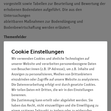
vorgestellt sowie Tabellen zur Beurteilung und Bewertung der
erhobenen Bodendaten aufgeführt. Die aus den
Untersuchungen
ableitbaren Maßnahmen zur Bodendüngung und
Bodenbewirtschaftung werden erläutert.
Themenfelder
Bodenkundliche Grundlagen
Cookie Einstellungen
Boden als Standortfaktor im Wald
Faktoren der Bodenfruchtbarkeit
Wir verwenden Cookies und ähnliche Technologien auf
unserer Website und verarbeiten personenbezogene Daten
Veränderung der Belastungen des Bodens
von Besucher:innen (z.B. IP-Adresse), um z.B. Inhalte und
Bodenuntersuchungen im Gelände
Anzeigen zu personalisieren, Medien von Drittanbietern
einzubinden oder Zugriffe auf unsere Website zu analysieren.
Ausstattung
Die Datenverarbeitung erfolgt erst durch gesetzte Cookies.
DIN A4, Spiralbindung, s/w, 64 Seiten
Wir teilen Daten mit Dritten, die wir in den Einstellungen
benennen.
Die Zustimmung kann erteilt oder abgelehnt werden. Sie
haben das Recht, nicht einzuwilligen und die Einwilligung zu
einem späteren Zeitpunkt zu ändern oder zu widerrufen.