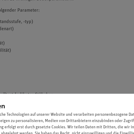
olgender Parameter:
tandsstufe, -typ)
denart)
ät)
lität)
elltest-Indikator-Stäbchen
 Ermittlung z. B. der Bodenversauerung, Kalkbedarf, Stickstoffvor
en
emieunterricht sowie den fächerübergreifenden Projektunterricht 
che Technologien auf unserer Website und verarbeiten personenbezogene Date
hülergruppen genutzt werden
zeigen zu personalisieren, Medien von Drittanbietern einzubinden oder Zugrif
st enthalten.
g erfolgt erst durch gesetzte Cookies. Wir teilen Daten mit Dritten, die wir 
 abgelehnt werden. Sie haben das Recht, nicht einzuwilligen und die Einwill