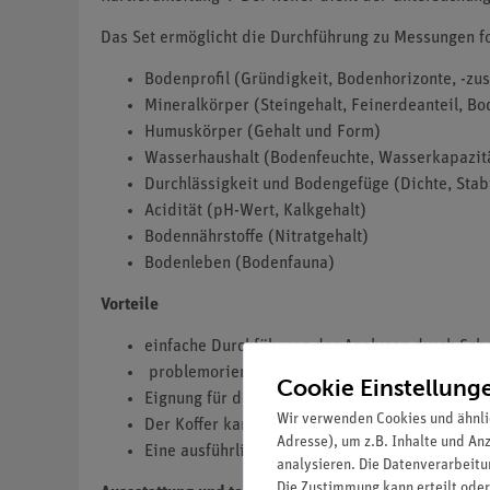
Das Set ermöglicht die Durchführung zu Messungen f
Bodenprofil (Gründigkeit, Bodenhorizonte, -zus
Mineralkörper (Steingehalt, Feinerdeanteil, Bo
Humuskörper (Gehalt und Form)
Wasserhaushalt (Bodenfeuchte, Wasserkapazit
Durchlässigkeit und Bodengefüge (Dichte, Stabi
Acidität (pH-Wert, Kalkgehalt)
Bodennährstoffe (Nitratgehalt)
Bodenleben (Bodenfauna)
Vorteile
einfache Durchführung der Analysen durch Schn
problemorientierte Untersuchungsverfahren zur
Cookie Einstellung
Eignung für den Biologie-, Geographie- und Ch
Wir verwenden Cookies und ähnli
Der Koffer kann von 6 parallel arbeitenden Sc
Adresse), um z.B. Inhalte und An
Eine ausführliche Bedienungsanleitung (65 S.) i
analysieren. Die Datenverarbeitun
Die Zustimmung kann erteilt oder