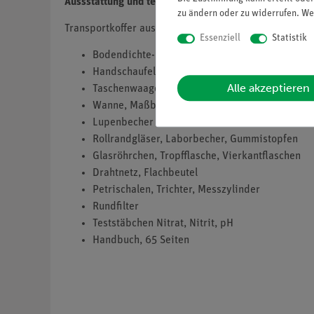
Aussstattung und technische Daten
zu ändern oder zu widerrufen. We
Transportkoffer aus Metall mit Geräten und Kleinteile
Essenziell
Statistik
Bodendichte-Messsonde
Handschaufel, Messschaufel
Alle akzeptieren
Taschenwaage
Wanne, Maßband, Kraftmesser, Pinsel
Lupenbecher
Rollrandgläser, Laborbecher, Gummistopfen
Glasröhrchen, Tropfflasche, Vierkantflaschen
Drahtnetz, Flachbeutel
Petrischalen, Trichter, Messzylinder
Rundfilter
Teststäbchen Nitrat, Nitrit, pH
Handbuch, 65 Seiten