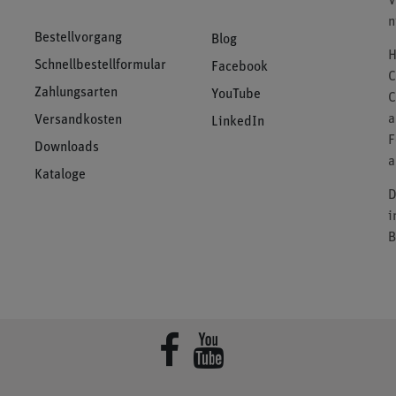
V
n
Bestellvorgang
Blog
H
Schnellbestellformular
Facebook
C
Zahlungsarten
YouTube
C
a
Versandkosten
LinkedIn
F
Downloads
a
Kataloge
D
i
B