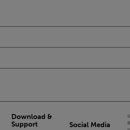
Download &
U
Support
Social Media
B