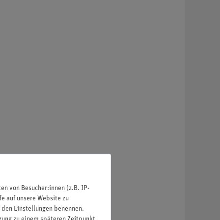
rat, Bodenverdichtung
in der Umwelterziehung
n von Besucher:innen (z.B. IP-
fe auf unsere Website zu
in den Einstellungen benennen.
igung zu einem späteren Zeitpunkt