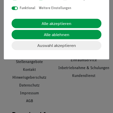
Funktional
Weitere Einstellungen
Informationen
Service
Alle akzeptieren
Alle ablehnen
Unternehmen
Übersicht Service
Auswahl akzeptieren
Projekte und Lösungen
Beratung & Showroom
Presse
Inventarisierungs- &
Einräumservice
Stellenangebote
Inbetriebnahme & Schulungen
Kontakt
Kundendienst
Hinweisgeberschutz
Datenschutz
Impressum
AGB