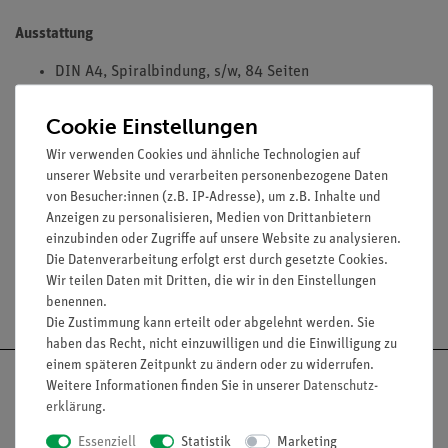
Ausstattung
DIN A4, Spiralbindung, s/w, 84 Seiten
Cookie Einstellungen
Versuche
Wir verwenden Cookies und ähnliche Technologien auf
unserer Website und verarbeiten personenbezogene Daten
von Besucher:innen (z.B. IP-Adresse), um z.B. Inhalte und
Media / Downloads
Anzeigen zu personalisieren, Medien von Drittanbietern
einzubinden oder Zugriffe auf unsere Website zu analysieren.
Die Datenverarbeitung erfolgt erst durch gesetzte Cookies.
Wir teilen Daten mit Dritten, die wir in den Einstellungen
Versandkostenfrei ab 300,- €
benennen.
Die Zustimmung kann erteilt oder abgelehnt werden. Sie
haben das Recht, nicht einzuwilligen und die Einwilligung zu
einem späteren Zeitpunkt zu ändern oder zu widerrufen.
Weitere Informationen finden Sie in unserer
Daten­schutz­
erklärung
.
Essenziell
Statistik
Marketing
Nach oben