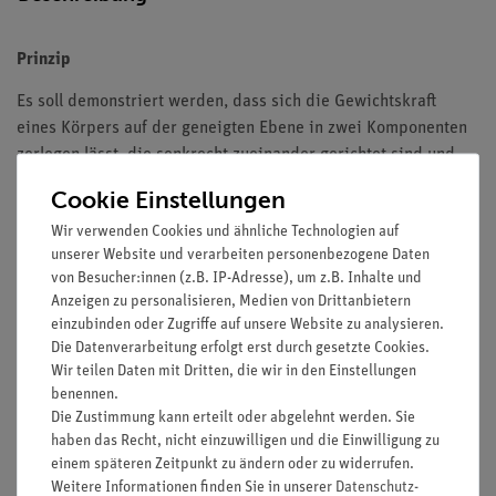
Prinzip
Es soll demonstriert werden, dass sich die Gewichtskraft
eines Körpers auf der geneigten Ebene in zwei Komponenten
zerlegen lässt, die senkrecht zueinander gerichtet sind und
von denen eine in Richtung des Weges wirkt.
Cookie Einstellungen
Ferner soll untersucht werden, wie die Hangabtriebskraft
Wir verwenden Cookies und ähnliche Technologien auf
berechnet werden kann.
unserer Website und verarbeiten personenbezogene Daten
von Besucher:innen (z.B. IP-Adresse), um z.B. Inhalte und
Anzeigen zu personalisieren, Medien von Drittanbietern
einzubinden oder Zugriffe auf unsere Website zu analysieren.
Vorteile
Die Datenverarbeitung erfolgt erst durch gesetzte Cookies.
Wir teilen Daten mit Dritten, die wir in den Einstellungen
Optimiert für Demonstrationsversuche: Von der
benennen.
Horizontalen in die Senkrechte gebracht
Die Zustimmung kann erteilt oder abgelehnt werden. Sie
Gute Sichtbarkeit: Große Demonstrationsmessgeräte auf
haben das Recht, nicht einzuwilligen und die Einwilligung zu
gleichmäßigem Hintergrund
einem späteren Zeitpunkt zu ändern oder zu widerrufen.
Magnete mit starker Haltekraft (mind. 10 N)
Weitere Informationen finden Sie in unserer
Daten­schutz­