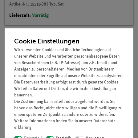
Artikel-Nr.: 15511-88 | Typ: Set
Lieferzeit:
Vorrätig
Cookie Einstellungen
Beschreibung
Wir verwenden Cookies und ähnliche Technologien auf
unserer Website und verarbeiten personenbezogene Daten
von Besucher:innen (z.B. IP-Adresse), um z.B. Inhalte und
Prinzip
Anzeigen zu personalisieren, Medien von Drittanbietern
einzubinden oder Zugriffe auf unsere Website zu analysieren.
Ein Modell einer Laufgewichtswaage soll gebaut und zur
Die Datenverarbeitung erfolgt erst durch gesetzte Cookies.
Bestimmung der Masse von Körpern eingesetzt werden.
Wir teilen Daten mit Dritten, die wir in den Einstellungen
benennen.
Die Zustimmung kann erteilt oder abgelehnt werden. Sie
haben das Recht, nicht einzuwilligen und die Einwilligung zu
Vorteile
einem späteren Zeitpunkt zu ändern oder zu widerrufen.
Optimiert für Demonstrationsversuche: Von der
Weitere Informationen finden Sie in unserer
Daten­schutz­
erklärung
.
Horizontalen in die Senkrechte gebracht
Gute Sichtbarkeit: Große Demonstrationsmessgeräte auf