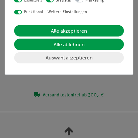
Essenziell
Statistik
Marketing
gleichmäßigem Hintergrund
Magnete mit starker Haltekraft (mind. 10 N)
Funktional
Weitere Einstellungen
ermöglichen eine sichere Halterung und einfachste
Handhabung sowie Positionierung
Alle akzeptieren
Alle ablehnen
Lieferumfang
Auswahl akzeptieren
Media / Downloads
Versandkostenfrei ab 300,- €