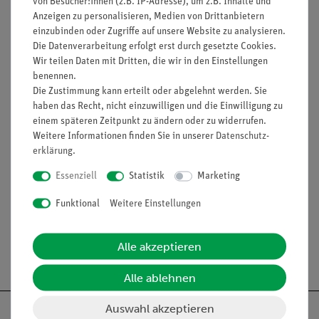
von Besucher:innen (z.B. IP-Adresse), um z.B. Inhalte und
Gefährdungsbeurteilung für Schüler und Lehrer
Anzeigen zu personalisieren, Medien von Drittanbietern
einzubinden oder Zugriffe auf unsere Website zu analysieren.
erhältlich
Die Datenverarbeitung erfolgt erst durch gesetzte Cookies.
Einfaches Lehren und effizientes Lernen beim Einsatz
Wir teilen Daten mit Dritten, die wir in den Einstellungen
der verfügbaren interaktiven Experimentier-Literatur
benennen.
Die Zustimmung kann erteilt oder abgelehnt werden. Sie
haben das Recht, nicht einzuwilligen und die Einwilligung zu
einem späteren Zeitpunkt zu ändern oder zu widerrufen.
Weitere Informationen finden Sie in unserer
Daten­schutz­
Lieferumfang
erklärung
.
Essenziell
Statistik
Marketing
Media / Downloads
Funktional
Weitere Einstellungen
Alle akzeptieren
Versandkostenfrei ab 300,- €
Alle ablehnen
Auswahl akzeptieren