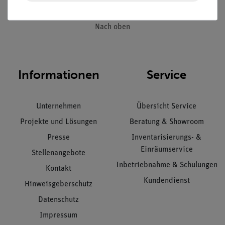
Nach oben
Informationen
Service
Unternehmen
Übersicht Service
Projekte und Lösungen
Beratung & Showroom
Presse
Inventarisierungs- &
Einräumservice
Stellenangebote
Inbetriebnahme & Schulungen
Kontakt
Kundendienst
Hinweisgeberschutz
Datenschutz
Impressum