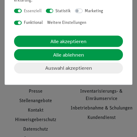
erklärung
.
Essenziell
Statistik
Marketing
Funktional
Weitere Einstellungen
Nach oben
Alle akzeptieren
Informationen
Service
Alle ablehnen
Auswahl akzeptieren
Unternehmen
Übersicht Service
Projekte und Lösungen
Beratung & Showroom
Presse
Inventarisierungs- &
Einräumservice
Stellenangebote
Inbetriebnahme & Schulungen
Kontakt
Kundendienst
Hinweisgeberschutz
Datenschutz