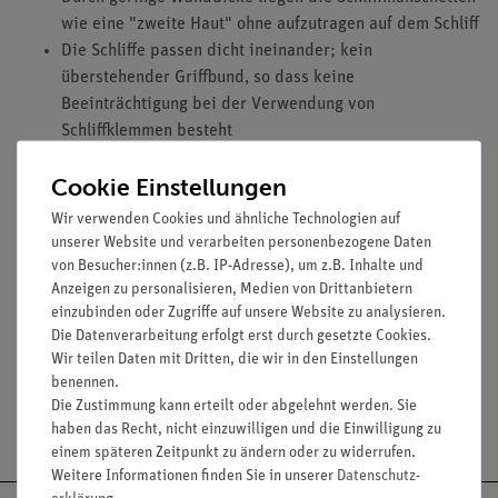
wie eine "zweite Haut" ohne aufzutragen auf dem Schliff
Die Schliffe passen dicht ineinander; kein
überstehender Griffbund, so dass keine
Beeinträchtigung bei der Verwendung von
Schliffklemmen besteht
Cookie Einstellungen
Ausstattung und technische Daten
Wir verwenden Cookies und ähnliche Technologien auf
unserer Website und verarbeiten personenbezogene Daten
Wanddicke: ca. 0,05 mm
von Besucher:innen (z.B. IP-Adresse), um z.B. Inhalte und
Für Normschliff NS 19/26
Anzeigen zu personalisieren, Medien von Drittanbietern
einzubinden oder Zugriffe auf unsere Website zu analysieren.
Die Datenverarbeitung erfolgt erst durch gesetzte Cookies.
Wir teilen Daten mit Dritten, die wir in den Einstellungen
benennen.
Die Zustimmung kann erteilt oder abgelehnt werden. Sie
Versandkostenfrei ab 300,- €
haben das Recht, nicht einzuwilligen und die Einwilligung zu
einem späteren Zeitpunkt zu ändern oder zu widerrufen.
Weitere Informationen finden Sie in unserer
Daten­schutz­